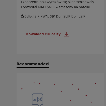
i znaczenia obu wyrazów się skontaminowały
i pozostał NALEŚNIK – smażony na patelni...
Źródło:
[SJP PWN; SJP Dor; SEJP Bor; ESJP]
Download curiosity
Note, the link will open in a new
Recommended