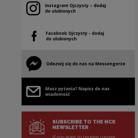
Instagram Ojczysty – dodaj
Note, the link will open in a new window
do ulubionych
Facebook Ojczysty - dodaj
Note, the link will open in a new window
do ulubionych
Odezwij się do nas na Messengerze
Note, the link will open in a new window
Masz pytania? Napisz do nas
wiadomość
SUBSCRIBE TO THE NCK
NEWSLETTER
If you want to receive current