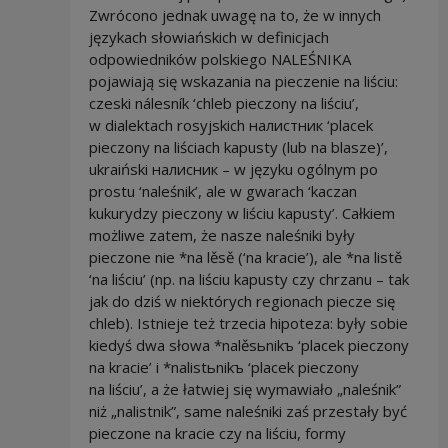
Zwrócono jednak uwagę na to, że w innych
językach słowiańskich w definicjach
odpowiedników polskiego NALEŚNIKA
pojawiają się wskazania na pieczenie na liściu:
czeski nálesník ‘chleb pieczony na liściu’,
w dialektach rosyjskich нaлистник ‘placek
pieczony na liściach kapusty (lub na blasze)’,
ukraiński налисник – w języku ogólnym po
prostu ‘naleśnik’, ale w gwarach ‘kaczan
kukurydzy pieczony w liściu kapusty’. Całkiem
możliwe zatem, że nasze naleśniki były
pieczone nie *na lěsě (‘na kracie’), ale *na listě
‘na liściu’ (np. na liściu kapusty czy chrzanu – tak
jak do dziś w niektórych regionach piecze się
chleb). Istnieje też trzecia hipoteza: były sobie
kiedyś dwa słowa *nalěsьnikъ ‘placek pieczony
na kracie’ i *nalistьnikъ ‘placek pieczony
na liściu’, a że łatwiej się wymawiało „naleśnik”
niż „nalistnik”, same naleśniki zaś przestały być
pieczone na kracie czy na liściu, formy