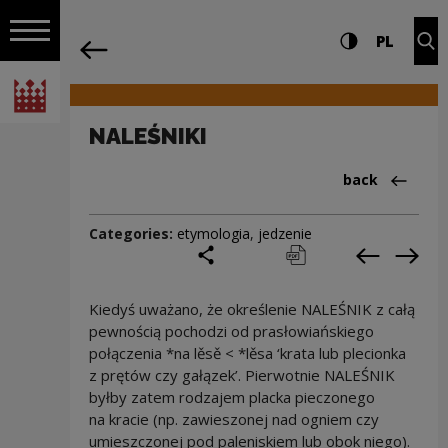
on the entire
NALEŚNIKI | Narodowe Centrum Kultur
Settings and search
High contrast
CHANG
Exp
PL
Navigation
back
Open navigation
National Centre for Culture Poland
NALEŚNIKI
Back to:Cieka
back
Categories:
etymologia
,
jedzenie
share
print
pobierz
Previous c
Next
Kiedyś uważano, że określenie NALEŚNIK z całą
pewnością pochodzi od prasłowiańskiego
połączenia *na lěsě < *lěsa ‘krata lub plecionka
z prętów czy gałązek’. Pierwotnie NALEŚNIK
byłby zatem rodzajem placka pieczonego
na kracie (np. zawieszonej nad ogniem czy
umieszczonej pod paleniskiem lub obok niego).