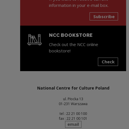
information in your e-mail box.
Subscribe
NCC BOOKSTORE
Check out the NCC online
bookstore!
Check
Note, the link will open in a new window
National Centre for Culture Poland
ul. Płocka 13
01-231 Warszawa
tel : 22 21 00 100
fax : 22 21 00 101
send
email