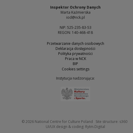
Inspektor Ochrony Danych
Marta Kaźmierska
iod@nck.pl
NIP: 525-235-83-53
REGON: 140-468-418
Przetwarzanie danych osobowych
Deklaracja dostępności
Polityka prywatności
Praca w NCK
BIP
Cookies settings
Instytucja nadzorująca:
Note, the link will open 
Not
© 2026
National Centre for Culture Poland
Site structure:
s360
Note, the link w
UI/UX design & coding:
Rytm.Digital