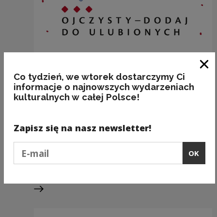
Clo
Co tydzień, we wtorek dostarczymy Ci
informacje o najnowszych wydarzeniach
kulturalnych w całej Polsce!
BAKALIE
Zapisz się na nasz newsletter!
Kategorie:
semantyka, jedzenie
Podaj e-mail
OK
Previous slide
Next slide