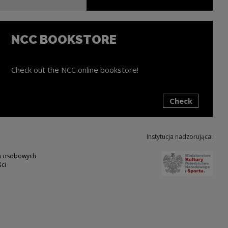
NCC BOOKSTORE
Check out the NCC online bookstore!
Check
ink will open in a new window
Instytucja nadzorująca:
Note,
ch osobowych
ci