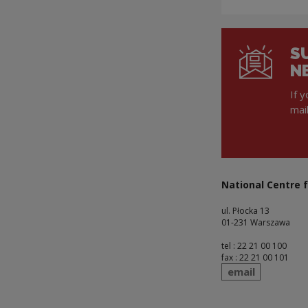
S
N
If 
mai
National Centre f
ul. Płocka 13
01-231 Warszawa
tel : 22 21 00 100
fax : 22 21 00 101
send
email