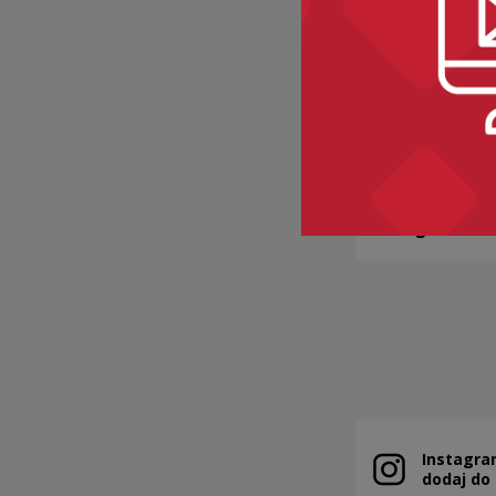
BAKALIE
Kategorie:
sem
Instagra
Note, the link 
dodaj do