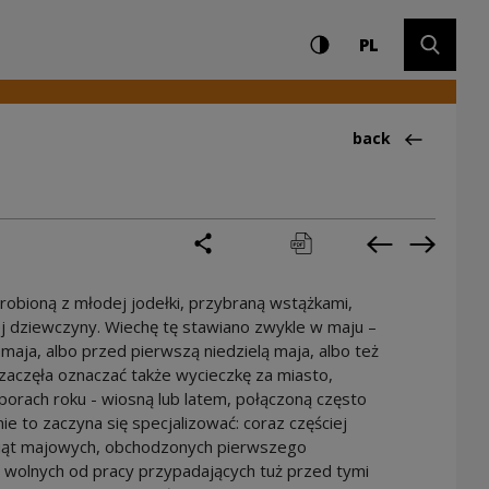
Settings and search
High contrast
CHANGE LAN
Expand 
y
PL
Back to:Ciekawos
back
share
print
pobierz
Previous cur
Next cu
bioną z młodej jodełki, przybraną wstążkami,
 dziewczyny. Wiechę tę stawiano zwykle w maju –
aja, albo przed pierwszą niedzielą maja, albo też
zaczęła oznaczać także wycieczkę za miasto,
porach roku - wiosną lub latem, połączoną często
e to zaczyna się specjalizować: coraz częściej
wiąt majowych, obchodzonych pierwszego
ni wolnych od pracy przypadających tuż przed tymi