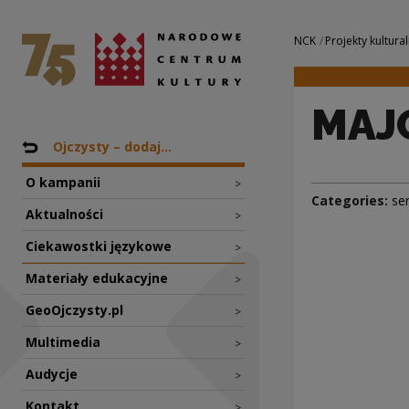
MAJÓWKA | Narodo
National Centre for Culture Poland
Navigation
NCK
Projekty kultural
MAJ
Nawigacja
Back to: Projekty
Ojczysty – dodaj...
O kampanii
>
Categories:
se
Aktualności
>
Ciekawostki językowe
>
Materiały edukacyjne
>
GeoOjczysty.pl
>
Multimedia
>
Audycje
>
Kontakt
>