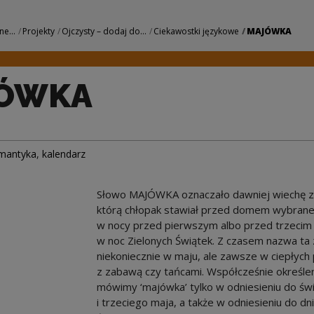
we Centrum Kultur
ne...
Projekty
Ojczysty – dodaj do...
Ciekawostki językowe
MAJÓWKA
ÓWKA
mantyka
,
kalendarz
Słowo MAJÓWKA oznaczało dawniej wiechę zro
którą chłopak stawiał przed domem wybranej
w nocy przed pierwszym albo przed trzecim m
w noc Zielonych Świątek. Z czasem nazwa ta 
niekoniecznie w maju, ale zawsze w ciepłych 
z zabawą czy tańcami. Współcześnie określeni
mówimy ‘majówka’ tylko w odniesieniu do ś
i trzeciego maja, a także w odniesieniu do d