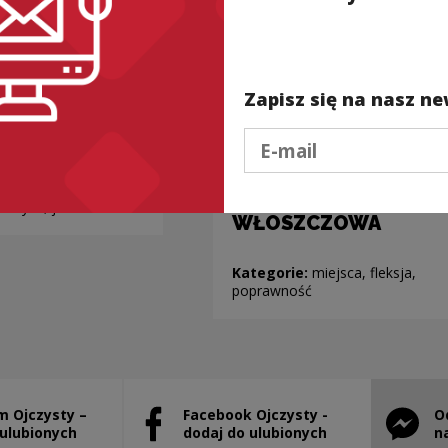
Zapisz się na nasz ne
Podaj e-mail
Nazwy miejscowości
o nieoczywistej
odmianie:
antyka, jedzenie
WŁOSZCZOWA
Kategorie:
miejsca, fleksja,
poprawność
m Ojczysty –
Facebook Ojczysty -
O
will open in a new window
Note, the link will open in a new window
Note, th
 ulubionych
dodaj do ulubionych
n