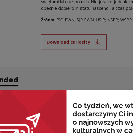
świętami lub tuż po nich. Nie jest to jednak
obecnie dopiero in statu nascendi, a czas pok
Źródło:
[SO PWN; SJP PWN; USJP; NSPP; WSPP;
Download curiosity
Note, the link will open i
nded
Co tydzień, we w
dostarczymy Ci i
o najnowszych w
kulturalnych w ca