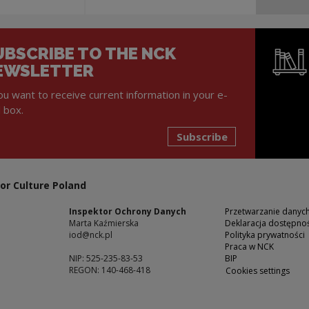
UBSCRIBE TO THE NCK
EWSLETTER
you want to receive current information in your e-
l box.
Subscribe
Note, the l
or Culture Poland
Inspektor Ochrony Danych
Przetwarzanie dany
Marta Kaźmierska
Deklaracja dostępnoś
iod@nck.pl
Polityka prywatności
Praca w NCK
NIP: 525-235-83-53
BIP
REGON: 140-468-418
Cookies settings