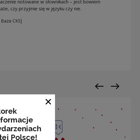
 znaczenie notowane w słownikach – jest bowiem
aże, czy przyjmie się w języku czy nie.
 Baza CKS]
n a new window
Previous slide
Next slide
Close window
torek
nformacje
ydarzeniach
łej Polsce!