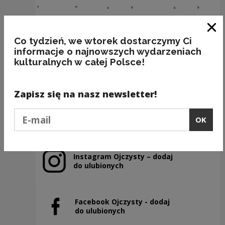
Clo
Co tydzień, we wtorek dostarczymy Ci
informacje o najnowszych wydarzeniach
BAKALIE
kulturalnych w całej Polsce!
Kategorie:
semantyka, jedzenie
Zapisz się na nasz newsletter!
Previous slide
Podaj e-mail
OK
Next slide
Instagram Ojczysty – dodaj
Note, the link will open in a new window
do ulubionych
Facebook Ojczysty - dodaj
Note, the link will open in a new window
do ulubionych