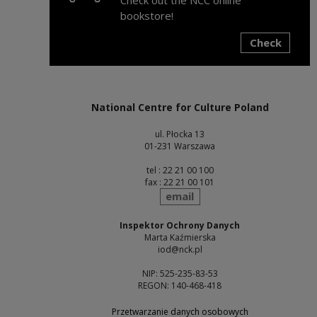
bookstore!
Check
Note, the link will open in a new window
National Centre for Culture Poland
ul. Płocka 13
01-231 Warszawa
tel : 22 21 00 100
fax : 22 21 00 101
send
email
Inspektor Ochrony Danych
Marta Kaźmierska
iod@nck.pl
NIP: 525-235-83-53
REGON: 140-468-418
Przetwarzanie danych osobowych