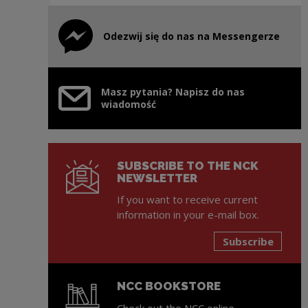
Odezwij się do nas na Messengerze
Note, the link will open in a new window
Masz pytania? Napisz do nas
wiadomość
SUBSCRIBE TO THE NCK
NEWSLETTER
If you want to receive current
information in your e-mail box.
Subscribe
NCC BOOKSTORE
Check out the NCC online