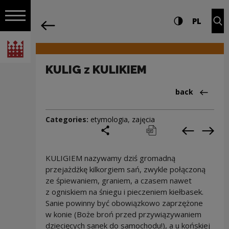
on the entire
KULIG z KULIKIEM | Narodowe Centrum 
Settings and search
High contrast
CHANG
Exp
PL
Navigation
back
Open navigation
National Centre for Culture Poland
KULIG z KULIKIEM
Back to:Cieka
back
Categories:
etymologia
,
zajęcia
share
print
pobierz
Previous c
Next
KULIGIEM nazywamy dziś gromadną
przejażdżkę kilkorgiem sań, zwykle połączoną
ze śpiewaniem, graniem, a czasem nawet
z ogniskiem na śniegu i pieczeniem kiełbasek.
Sanie powinny być obowiązkowo zaprzężone
w konie (Boże broń przed przywiązywaniem
dziecięcych sanek do samochodu!), a u końskiej