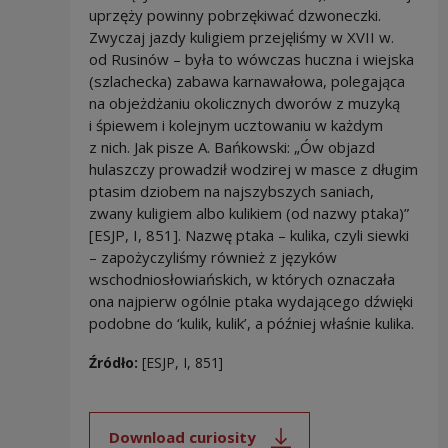
uprzęży powinny pobrzękiwać dzwoneczki.
Zwyczaj jazdy kuligiem przejęliśmy w XVII w.
od Rusinów – była to wówczas huczna i wiejska
(szlachecka) zabawa karnawałowa, polegająca
na objeżdżaniu okolicznych dworów z muzyką
i śpiewem i kolejnym ucztowaniu w każdym
z nich. Jak pisze A. Bańkowski: „Ów objazd
hulaszczy prowadził wodzirej w masce z długim
ptasim dziobem na najszybszych saniach,
zwany kuligiem albo kulikiem (od nazwy ptaka)”
[ESJP, I, 851]. Nazwę ptaka – kulika, czyli siewki
– zapożyczyliśmy również z języków
wschodniosłowiańskich, w których oznaczała
ona najpierw ogólnie ptaka wydającego dźwięki
podobne do ‘kulik, kulik’, a później właśnie kulika.
Źródło:
[ESJP, I, 851]
Download curiosity