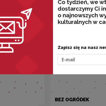
Co tydzień, we w
dostarczymy Ci i
o najnowszych w
nded
kulturalnych w ca
Zapisz się na nasz ne
Podaj e-mail
BEZ OGRÓDEK