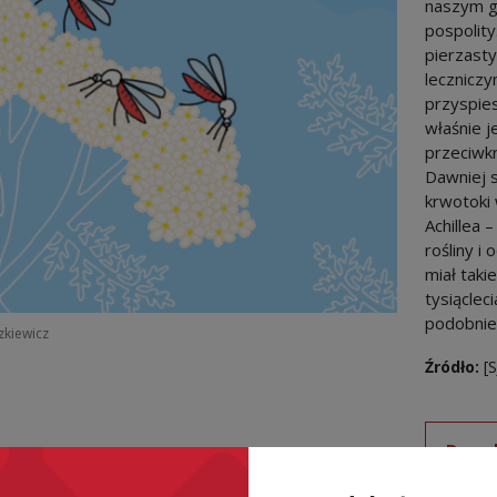
naszym g
pospolity
pierzasty
lecznicz
przyspies
właśnie j
przeciwkr
Dawniej 
krwotoki
Achillea 
rośliny i 
miał taki
tysiącleci
podobnie 
szkiewicz
Źródło:
[S
Downl