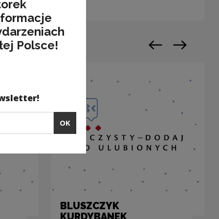
torek
nformacje
ydarzeniach
łej Polsce!
Previous slide
Next slide
wsletter!
OK
BLUSZCZYK
KURDYBANEK