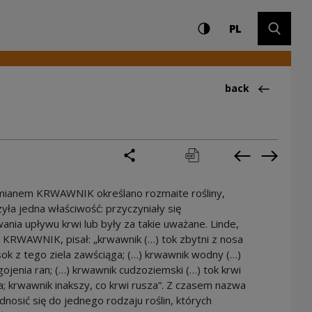
Settings and search
High contrast
CHANGE LAN
Expand 
ry
PL
Back to:Ciekawos
back
share
print
pobierz
Previous cur
Next cu
mianem KRWAWNIK określano rozmaite rośliny,
zyła jedna właściwość: przyczyniały się
nia upływu krwi lub były za takie uważane. Linde,
c KRWAWNIK, pisał: „krwawnik (…) tok zbytni z nosa
sok z tego ziela zawściąga; (…) krwawnik wodny (…)
gojenia ran; (…) krwawnik cudzoziemski (…) tok krwi
; krwawnik inakszy, co krwi rusza”. Z czasem nazwa
dnosić się do jednego rodzaju roślin, których