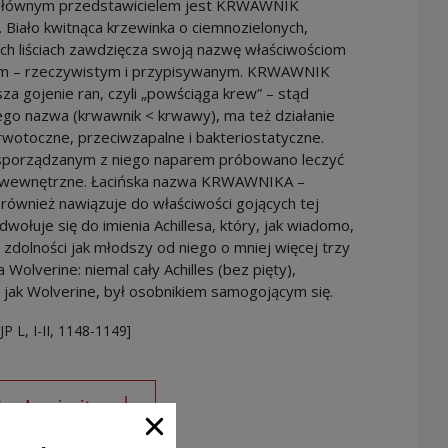
łównym przedstawicielem jest KRWAWNIK
. Biało kwitnąca krzewinka o ciemnozielonych,
ch liściach zawdzięcza swoją nazwę właściwościom
ym – rzeczywistym i przypisywanym. KRWAWNIK
za gojenie ran, czyli „powściąga krew” – stąd
ego nazwa (krwawnik < krwawy), ma też działanie
wotoczne, przeciwzapalne i bakteriostatyczne.
sporządzanym z niego naparem próbowano leczyć
 wewnętrzne. Łacińska nazwa KRWAWNIKA –
– również nawiązuje do właściwości gojących tej
odwołuje się do imienia Achillesa, który, jak wiadomo,
e zdolności jak młodszy od niego o mniej więcej trzy
a Wolverine: niemal cały Achilles (bez pięty),
jak Wolverine, był osobnikiem samogojącym się.
JP L, I-II, 1148-1149]
oad curiosity
Note, the link will open in a new window
Close window