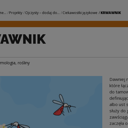
owe Centrum Kultu
ne...
Projekty
Ojczysty – dodaj do...
Ciekawostki językowe
KRWAWNIK
AWNIK
ymologia
,
rośliny
Dawniej 
które łąc
do tamowa
definiują
albo ust 
służy do 
zawściąga
zaczęła o