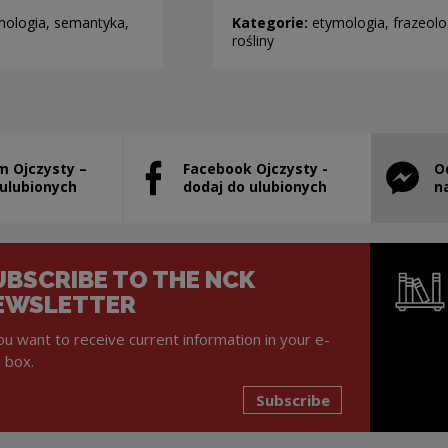
mologia, semantyka,
Kategorie:
etymologia, frazeolo
rośliny
m Ojczysty –
Facebook Ojczysty -
O
will open in a new window
Note, the link will open in a new window
Note, th
 ulubionych
dodaj do ulubionych
n
UBSCRIBE TO THE NCK
EWSLETTER
you want to receive current information in your e-
l box.
Subscribe
Note, the l