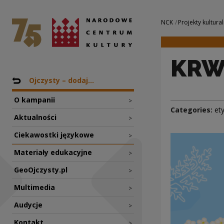
KRWAWNIK | Narod
National Centre for Culture Poland
Navigation
NCK
Projekty kultural
KRW
Nawigacja
Back to: Projekty
Ojczysty – dodaj...
O kampanii
>
Categories:
et
Aktualności
>
Ciekawostki językowe
>
Materiały edukacyjne
>
GeoOjczysty.pl
>
Multimedia
>
Audycje
>
Kontakt
>