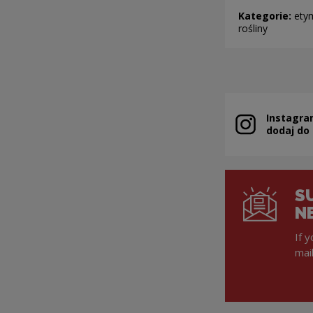
Kategorie:
ety
rośliny
Instagra
Note, the link 
dodaj do
S
N
If 
mai