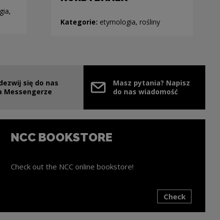
gia,
Kategorie:
etymologia, rośliny
dezwij się do nas
Masz pytania? Napisz
e link will open in a new window
a Messengerze
do nas wiadomość
NCC BOOKSTORE
Check out the NCC online bookstore!
Check
ink will open in a new window