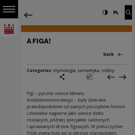
on the entire
A FIGA! | Narodowe Centrum Kultury
Settings and search
High contrast
CHANG
Exp
PL
Navigation
back
Open navigation
National Centre for Culture Poland
A FIGA!
Back to:Cieka
back
Categories:
etymologia
,
semantyka
,
rośliny
share
print
pobierz
Previous c
Next
Figi – pyszne owoce klimatu
śródziemnomorskiego – były zbierane
prawdopodobnie od samych początków historii
człowieka: najpierw jako owoce dziko
rosnących, później specjalnie sadzonych
i uprawianych drzew figowych. W polszczyźnie
FIGA znana była już w okresie staropolskim,