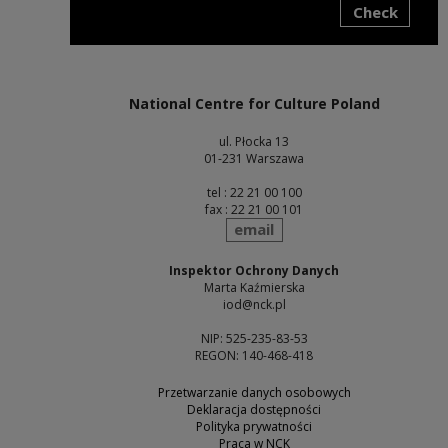
Check
Note, the link will open in a new window
National Centre for Culture Poland
ul. Płocka 13
01-231 Warszawa
tel : 22 21 00 100
fax : 22 21 00 101
send
email
Inspektor Ochrony Danych
Marta Kaźmierska
iod@nck.pl
NIP: 525-235-83-53
REGON: 140-468-418
Przetwarzanie danych osobowych
Deklaracja dostępności
Polityka prywatności
Praca w NCK