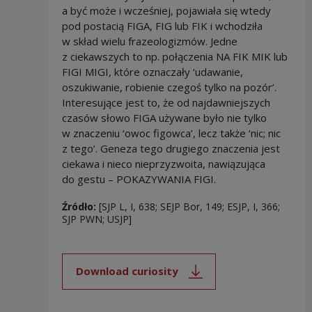
a być może i wcześniej, pojawiała się wtedy
pod postacią FIGA, FIG lub FIK i wchodziła
w skład wielu frazeologizmów. Jedne
z ciekawszych to np. połączenia NA FIK MIK lub
FIGI MIGI, które oznaczały ‘udawanie,
oszukiwanie, robienie czegoś tylko na pozór’.
Interesujące jest to, że od najdawniejszych
czasów słowo FIGA używane było nie tylko
w znaczeniu ‘owoc figowca’, lecz także ‘nic; nic
z tego’. Geneza tego drugiego znaczenia jest
ciekawa i nieco nieprzyzwoita, nawiązująca
do gestu – POKAZYWANIA FIGI.
Źródło:
[SJP L, I, 638; SEJP Bor, 149; ESJP, I, 366;
SJP PWN; USJP]
Download curiosity
Note, the link will open in a new