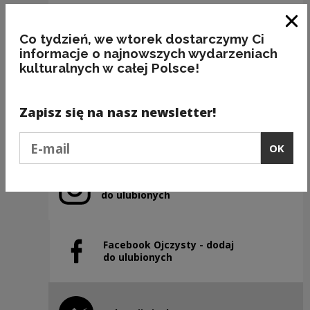
Clo
BEZ OGRÓDEK
Co tydzień, we wtorek dostarczymy Ci
informacje o najnowszych wydarzeniach
kulturalnych w całej Polsce!
Kategorie:
etymologia, frazeologia, rośliny
Zapisz się na nasz newsletter!
Previous slide
Next slide
Podaj e-mail
OK
Instagram Ojczysty – dodaj
Note, the link will open in a new window
do ulubionych
Facebook Ojczysty - dodaj
Note, the link will open in a new window
do ulubionych