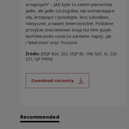
w napojach” – JAD było to zatem pierwotnie
jadło, ale jadło szczególne, nie wzmacniające
siły, krzepiące i życiodajne, lecz szkodliwe,
toksyczne, a nawet śmiercionośne. Podobne
przejście znaczeniowe znają też inne języki:
łacińskie potio oznacza zarówno ‘napój’, jak
i ‘lekarstwo’ oraz ‘trucizna’.
Źródło:
[SEJP Bor, 202; SEJP Br, 196; SŁP, IV, 220-
221; SJP PWN]
Download curiosity
Note, the link will open in a new
Recommended