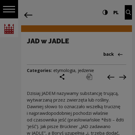
on the entire
JAD w JADLE | Narodowe Centrum Kultu
Settings and search
High contrast
CHANG
Exp
PL
Navigation
back
Open navigation
National Centre for Culture Poland
JAD w JADLE
Back to:Cieka
back
Categories:
etymologia
,
jedzenie
share
print
pobierz
Previous c
Next
Dzisiaj JADEM nazywamy substancję trującą,
wytwarzaną przez zwierzęta lub rośliny.
Dawniej słowo to oznaczało wszelką truciznę
i najprawdopodobniej pochodzi właśnie
od czasownika jeść (prasłowiańskie *ěsti – ědti
‘jeść’). Jak pisze Brückner „JAD zadawano
w JADLE”, a Boryś uzupełnia „i, trzeba dodać,