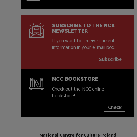
SUBSCRIBE TO THE NCK
NEWSLETTER
If you want to receive current
information in your e-mail box.
Subscribe
NCC BOOKSTORE
Check out the NCC online
bookstore!
Check
Note, the link will open in a new window
National Centre for Culture Poland