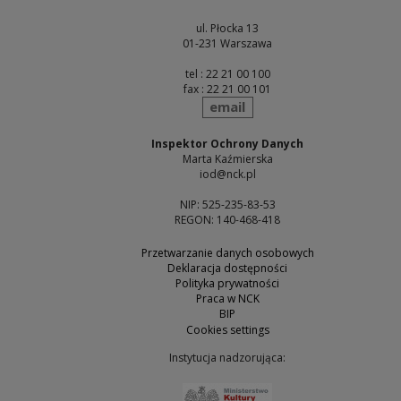
ul. Płocka 13
01-231 Warszawa
tel : 22 21 00 100
fax : 22 21 00 101
send
email
Inspektor Ochrony Danych
Marta Kaźmierska
iod@nck.pl
NIP: 525-235-83-53
REGON: 140-468-418
Przetwarzanie danych osobowych
Deklaracja dostępności
Polityka prywatności
Praca w NCK
BIP
Cookies settings
Instytucja nadzorująca:
Note, the link will open 