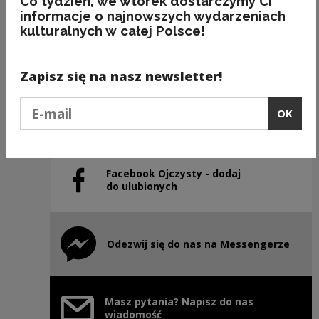
Co tydzień, we wtorek dostarczymy Ci
informacje o najnowszych wydarzeniach
kulturalnych w całej Polsce!
Previous slide
Next slide
Zapisz się na nasz newsletter!
Podaj e-mail
Instagram Ojczysty – dodaj
OK
Note, the link will open in a new window
do ulubionych
Facebook Ojczysty - dodaj
Note, the link will open in a new window
do ulubionych
Odezwij się do nas na Messengerze
Note, the link will open in a new window
Masz pytania? Napisz do nas
wiadomość