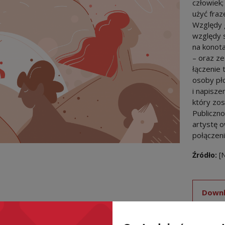
człowiek;
użyć fra
Względy 
względy 
na konota
– oraz ze
łączenie
osoby płc
i napisze
który zos
Publiczno
artystę o
połączeni
Źródło:
[
Downl