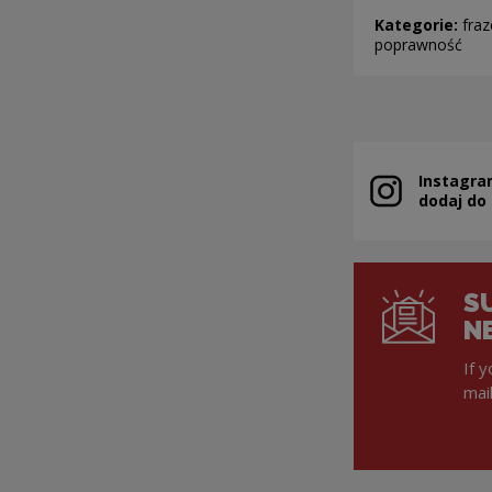
Kategorie:
fraz
poprawność
Instagra
Note, the link 
dodaj do
S
N
If 
mai