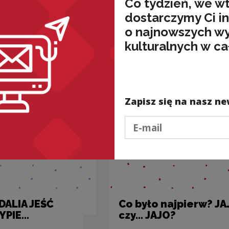
Co tydzień, we w
dostarczymy Ci i
o najnowszych w
nded
kulturalnych w ca
Zapisz się na nasz ne
Podaj e-mail
DALIA JEŚĆ
Co było najpierw? J
PIE...
czy... JAJO?