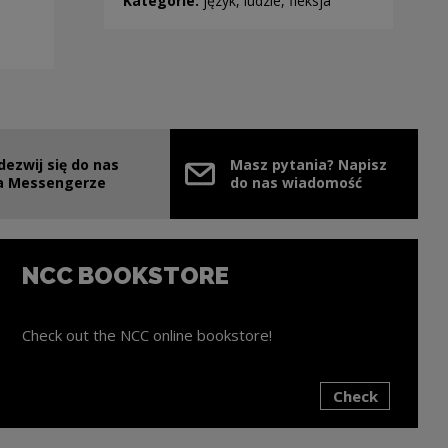
Kategorie:
język, ludzie, fleksja
dezwij się do nas
Masz pytania? Napisz
e link will open in a new window
a Messengerze
do nas wiadomość
NCC BOOKSTORE
Check out the NCC online bookstore!
Check
ink will open in a new window