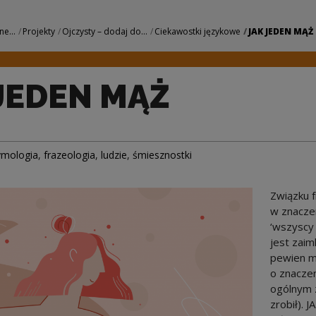
Narodowe Centrum K
ne...
Projekty
Ojczysty – dodaj do...
Ciekawostki językowe
JAK JEDEN MĄŻ
JEDEN MĄŻ
ymologia
,
frazeologia
,
ludzie
,
śmiesznostki
Związku 
w znaczen
‘wszyscy 
jest zaimk
pewien mą
o znaczen
ogólnym z
zrobił). 