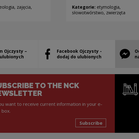
eologia, zajęcia,
Kategorie:
etymologia,
słowotwórstwo, zwierzęta
m Ojczysty –
Facebook Ojczysty -
O
will open in a new window
Note, the link will open in a new window
Note, th
 ulubionych
dodaj do ulubionych
n
UBSCRIBE TO THE NCK
EWSLETTER
you want to receive current information in your e-
l box.
Subscribe
Note, the l