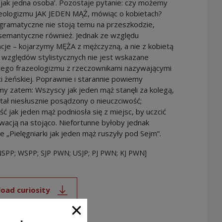
 jak jedna osoba’. Pozostaje pytanie: czy możemy
zeologizmu JAK JEDEN MĄŻ, mówiąc o kobietach?
gramatyczne nie stoją temu na przeszkodzie,
semantyczne również. Jednak ze względu
cje – kojarzymy MĘŻA z mężczyzną, a nie z kobietą
 względów stylistycznych nie jest wskazane
 tego frazeologizmu z rzeczownikami nazywającymi
i żeńskiej. Poprawnie i starannie powiemy
my zatem: Wszyscy jak jeden mąż stanęli za kolegą,
tał niesłusznie posądzony o nieuczciwość;
ść jak jeden mąż podniosła się z miejsc, by uczcić
wacją na stojąco. Niefortunne byłoby jednak
e „Pielęgniarki jak jeden mąż ruszyły pod Sejm”.
NSPP; WSPP; SJP PWN; USJP; PJ PWN; KJ PWN]
oad curiosity
Note, the link will open in a new window
Close window