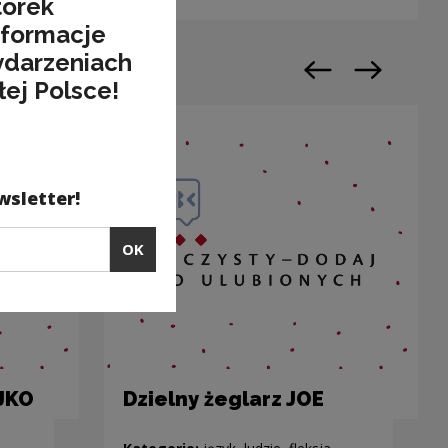
torek
nformacje
ydarzeniach
Previous slide
Next slide
łej Polsce!
wsletter!
OK
AJKO
Dzielny żeglarz JOE