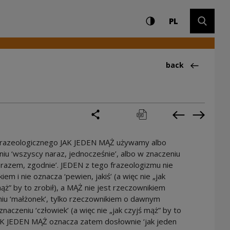
Settings and search
High contrast
CHANGE LAN
Expand 
ultury
PL
Back to:Ciekawos
back
share
print
pobierz
Previous cur
Next cu
frazeologicznego JAK JEDEN MĄŻ używamy albo
iu ‘wszyscy naraz, jednocześnie’, albo w znaczeniu
razem, zgodnie’. JEDEN z tego frazeologizmu nie
iem i nie oznacza ‘pewien, jakiś’ (a więc nie „jak
ż” by to zrobił), a MĄŻ nie jest rzeczownikiem
iu ‘małżonek’, tylko rzeczownikiem o dawnym
naczeniu ‘człowiek’ (a więc nie „jak czyjś mąż” by to
JAK JEDEN MĄŻ oznacza zatem dosłownie ‘jak jeden