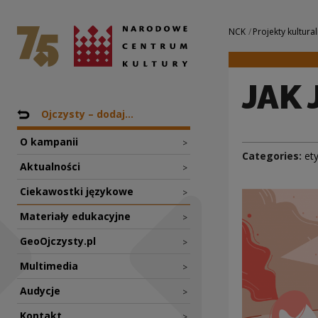
JAK JEDEN MĄŻ | 
National Centre for Culture Poland
Navigation
NCK
Projekty kultural
JAK 
Nawigacja
Back to: Projekty
Ojczysty – dodaj...
O kampanii
>
Categories:
et
Aktualności
>
Ciekawostki językowe
>
Materiały edukacyjne
>
GeoOjczysty.pl
>
Multimedia
>
Audycje
>
Kontakt
>