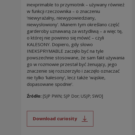
inexprimable to przymiotnik – używany również
w funkcji rzeczownika – o znaczeniu
‘niewyrażalny, niewypowiedziany,
niewysłowiony’. Mianem tym określano część
garderoby uznawaną za wstydliwą – a więc tę,
o której nie powinno się mówić – czyli
KALESONY. Dopiero, gdy słowo
INEKSPRYMABLE zaczęło być na tyle
powszechnie stosowane, że sam fakt używania
go w rozmowie przestał być żenujący, jego
znaczenie się rozszerzyło i zaczęło oznaczać
nie tylko ‘kalesony’, lecz także ‘wąskie,
dopasowane spodnie’.
Źródło:
[SJP PWN; SJP Dor; USJP; SWO]
Download curiosity
Note, the link will open in a new