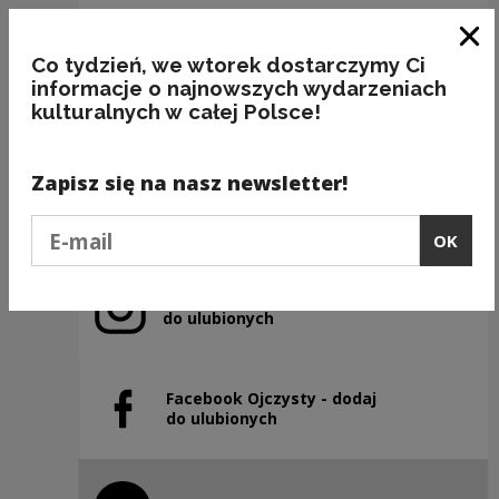
Clo
Co tydzień, we wtorek dostarczymy Ci
BAKALIE
informacje o najnowszych wydarzeniach
kulturalnych w całej Polsce!
Kategorie:
semantyka, jedzenie
Zapisz się na nasz newsletter!
Previous slide
Next slide
Podaj e-mail
OK
Instagram Ojczysty – dodaj
Note, the link will open in a new window
do ulubionych
Facebook Ojczysty - dodaj
Note, the link will open in a new window
do ulubionych