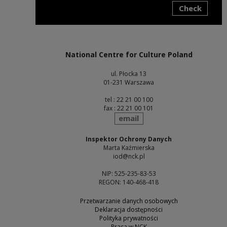
Check
Note, the link will open in a new window
National Centre for Culture Poland
ul. Płocka 13
01-231 Warszawa
tel : 22 21 00 100
fax : 22 21 00 101
send
email
Inspektor Ochrony Danych
Marta Kaźmierska
iod@nck.pl
NIP: 525-235-83-53
REGON: 140-468-418
Przetwarzanie danych osobowych
Deklaracja dostępności
Polityka prywatności
Praca w NCK