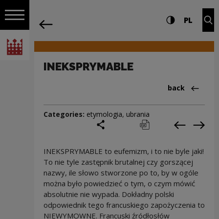
on the entire
INEKSPRYMABLE | Narodowe Centrum K
Settings and search
High contrast
CHANG
Exp
PL
Navigation
back
Open navigation
National Centre for Culture Poland
INEKSPRYMABLE
Back to:Cieka
back
Categories:
etymologia
,
ubrania
share
print
pobierz
Previous c
Next
INEKSPRYMABLE to eufemizm, i to nie byle jaki!
To nie tyle zastępnik brutalnej czy gorszącej
nazwy, ile słowo stworzone po to, by w ogóle
można było powiedzieć o tym, o czym mówić
absolutnie nie wypada. Dokładny polski
odpowiednik tego francuskiego zapożyczenia to
NIEWYMOWNE. Francuski źródłosłów