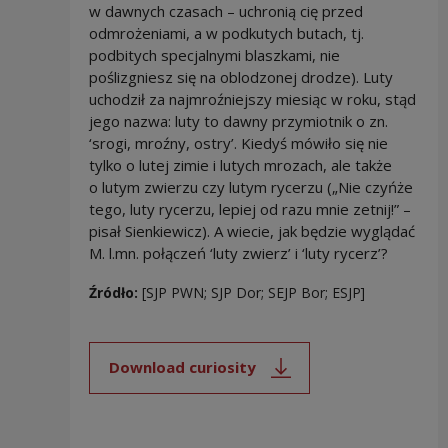
w dawnych czasach – uchronią cię przed
odmrożeniami, a w podkutych butach, tj.
podbitych specjalnymi blaszkami, nie
poślizgniesz się na oblodzonej drodze). Luty
uchodził za najmroźniejszy miesiąc w roku, stąd
jego nazwa: luty to dawny przymiotnik o zn.
‘srogi, mroźny, ostry’. Kiedyś mówiło się nie
tylko o lutej zimie i lutych mrozach, ale także
o lutym zwierzu czy lutym rycerzu („Nie czyńże
tego, luty rycerzu, lepiej od razu mnie zetnij!” –
pisał Sienkiewicz). A wiecie, jak będzie wyglądać
M. l.mn. połączeń ‘luty zwierz’ i ‘luty rycerz’?
Źródło:
[SJP PWN; SJP Dor; SEJP Bor; ESJP]
Download curiosity
Note, the link will open in a new