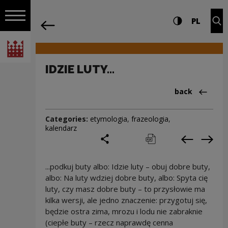
on the entire
IDZIE LUTY... | Narodowe Centrum Kultu
Settings and search
High contrast
CHANG
Exp
PL
Navigation
back
Open navigation
National Centre for Culture Poland
IDZIE LUTY...
Back to:Cieka
back
Categories:
etymologia
,
frazeologia
,
kalendarz
share
print
pobierz
Previous c
Next
...podkuj buty albo: Idzie luty – obuj dobre buty,
albo: Na luty wdziej dobre buty, albo: Spyta cię
luty, czy masz dobre buty – to przysłowie ma
kilka wersji, ale jedno znaczenie: przygotuj się,
będzie ostra zima, mrozu i lodu nie zabraknie
(ciepłe buty – rzecz naprawdę cenna