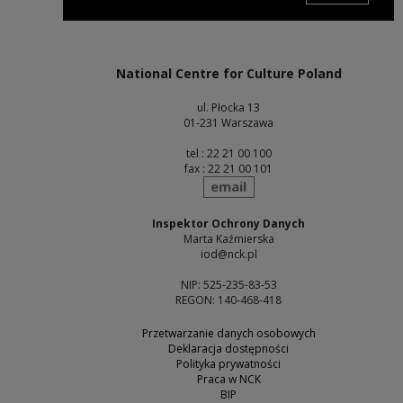
Note, the link will open in a new window
National Centre for Culture Poland
ul. Płocka 13
01-231 Warszawa
tel : 22 21 00 100
fax : 22 21 00 101
send
email
Inspektor Ochrony Danych
Marta Kaźmierska
iod@nck.pl
NIP: 525-235-83-53
REGON: 140-468-418
Przetwarzanie danych osobowych
Deklaracja dostępności
Polityka prywatności
Praca w NCK
BIP