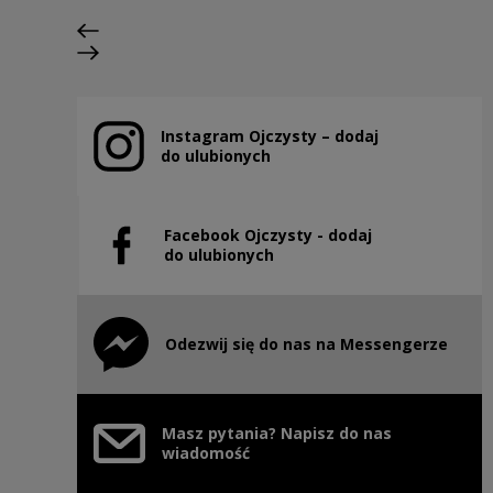
Previous slide
Next slide
Instagram Ojczysty – dodaj
Note, the link will open in a new window
do ulubionych
Facebook Ojczysty - dodaj
Note, the link will open in a new window
do ulubionych
Odezwij się do nas na Messengerze
Note, the link will open in a new window
Masz pytania? Napisz do nas
wiadomość