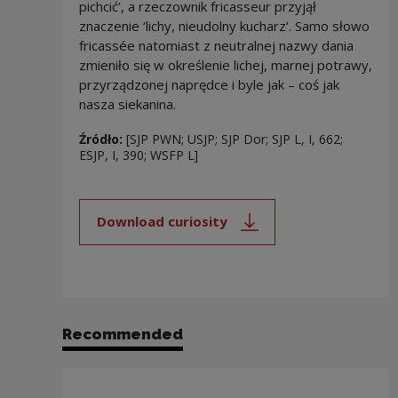
pichcić’, a rzeczownik fricasseur przyjął
znaczenie ‘lichy, nieudolny kucharz’. Samo słowo
fricassée natomiast z neutralnej nazwy dania
zmieniło się w określenie lichej, marnej potrawy,
przyrządzonej naprędce i byle jak – coś jak
nasza siekanina.
Źródło:
[SJP PWN; USJP; SJP Dor; SJP L, I, 662;
ESJP, I, 390; WSFP L]
Download curiosity
Note, the link will open in a new
Recommended