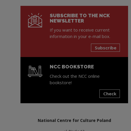
SUBSCRIBE TO THE NCK
NEWSLETTER
If you want to receive current
information in your e-mail box.
Subscribe
NCC BOOKSTORE
Check out the NCC online
bookstore!
Check
Note, the link will open in a new window
National Centre for Culture Poland