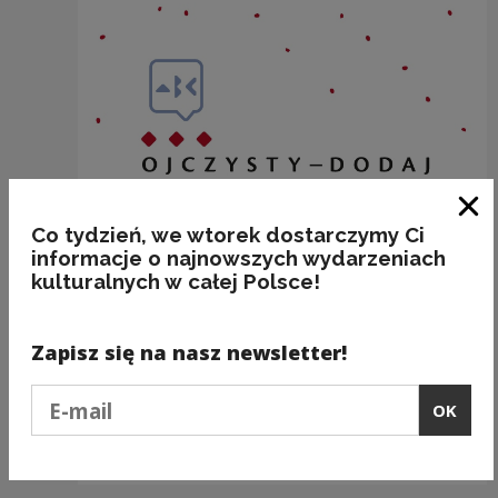
Clo
Co tydzień, we wtorek dostarczymy Ci
informacje o najnowszych wydarzeniach
kulturalnych w całej Polsce!
Zapisz się na nasz newsletter!
Podaj e-mail
BAKALIE
OK
Kategorie:
semantyka, jedzenie