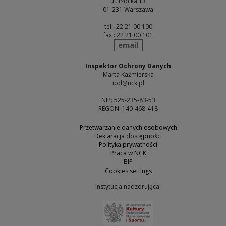
ul. Płocka 13
01-231 Warszawa
tel : 22 21 00 100
fax : 22 21 00 101
send
email
Inspektor Ochrony Danych
Marta Kaźmierska
iod@nck.pl
NIP: 525-235-83-53
REGON: 140-468-418
Przetwarzanie danych osobowych
Deklaracja dostępności
Polityka prywatności
Praca w NCK
BIP
Cookies settings
Instytucja nadzorująca:
Note, the link will open 