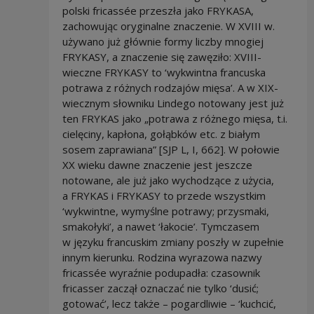
polski fricassée przeszła jako FRYKASA,
zachowując oryginalne znaczenie. W XVIII w.
używano już głównie formy liczby mnogiej
FRYKASY, a znaczenie się zawęziło: XVIII-
wieczne FRYKASY to ‘wykwintna francuska
potrawa z różnych rodzajów mięsa’. A w XIX-
wiecznym słowniku Lindego notowany jest już
ten FRYKAS jako „potrawa z różnego mięsa, t.i.
cielęciny, kapłona, gołąbków etc. z białym
sosem zaprawiana” [SJP L, I, 662]. W połowie
XX wieku dawne znaczenie jest jeszcze
notowane, ale już jako wychodzące z użycia,
a FRYKAS i FRYKASY to przede wszystkim
‘wykwintne, wymyślne potrawy; przysmaki,
smakołyki’, a nawet ‘łakocie’. Tymczasem
w języku francuskim zmiany poszły w zupełnie
innym kierunku. Rodzina wyrazowa nazwy
fricassée wyraźnie podupadła: czasownik
fricasser zaczął oznaczać nie tylko ‘dusić;
gotować’, lecz także – pogardliwie – ‘kuchcić,