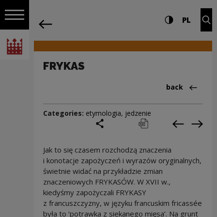
on the entire
FRYKAS | Narodowe Centrum Kultury
Settings and search
High contrast
CHANG
Exp
PL
Navigation
back
Open navigation
National Centre for Culture Poland
FRYKAS
Back to:Cieka
back
Categories:
etymologia
,
jedzenie
share
print
pobierz
Previous c
Next
Jak to się czasem rozchodzą znaczenia
i konotacje zapożyczeń i wyrazów oryginalnych,
świetnie widać na przykładzie zmian
znaczeniowych FRYKASÓW. W XVII w.,
kiedyśmy zapożyczali FRYKASY
z francuszczyzny, w języku francuskim fricassée
była to ‘potrawka z siekanego mięsa’. Na grunt