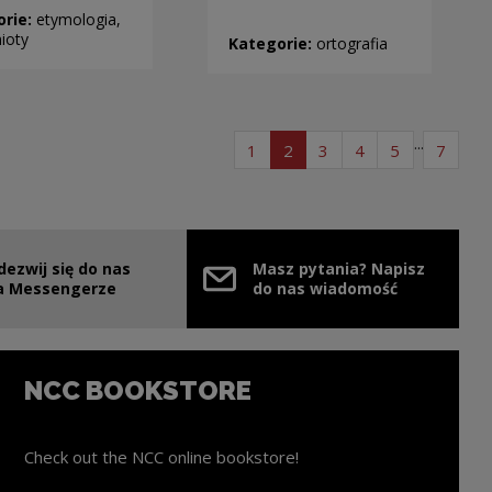
orie:
etymologia,
ioty
Kategorie:
ortografia
...
page list of articles
page list of articles
page list of articles
page list of artic
page list of 
page l
1
2
3
4
5
7
dezwij się do nas
Masz pytania? Napisz
e link will open in a new window
a Messengerze
do nas wiadomość
NCC BOOKSTORE
Check out the NCC online bookstore!