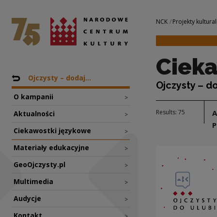
Ciekawostki język
National Centre for Culture Poland
Navigation
NCK
Projekty kultural
Cieka
Nawigacja
Back to: Projekty
Ojczysty – dodaj...
Ojczysty – d
O kampanii
>
Results: 75
Aktualności
>
P
Ciekawostki językowe
>
Materiały edukacyjne
>
GeoOjczysty.pl
>
Multimedia
>
Audycje
>
Kontakt
>