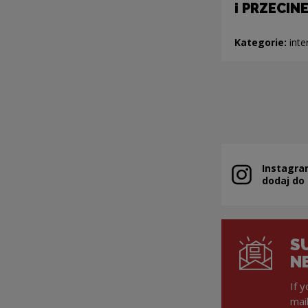
i PRZECIN
Kategorie:
inte
Pagin
Instagra
Note, the link 
dodaj do
S
N
If 
mai