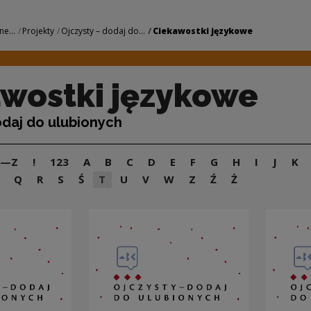
owe | Narodowe Cen
ne...
Projekty
Ojczysty – dodaj do...
Ciekawostki językowe
wostki językowe
odaj do ulubionych
A—Z
!
123
A
B
C
D
E
F
G
H
I
J
K
Q
R
S
Ś
T
U
V
W
Z
Ź
Ż