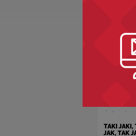
Kategorie:
ety
przedmioty
TAKI JAKI,
JAK, TAK J