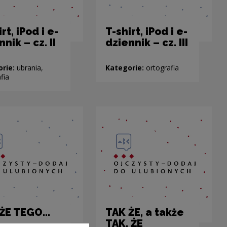
rt, iPod i e-
T-shirt, iPod i e-
nik – cz. II
dziennik – cz. III
orie:
ubrania,
Kategorie:
ortografia
fia
 ŻE TEGO…
TAK ŻE, a także
TAK, ŻE