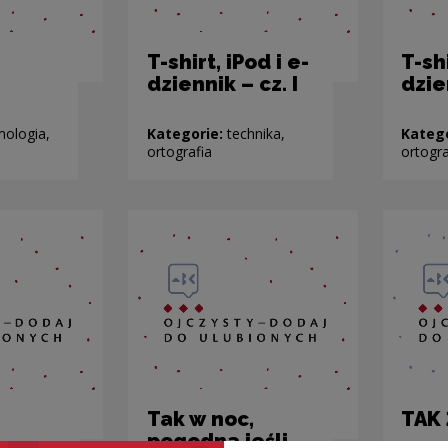
T-shirt, iPod i e-
T-shi
dziennik – cz. I
dzien
mologia,
Kategorie:
technika,
Kateg
ortografia
ortogra
Tak w noc,
TAK
pogodna jeśli