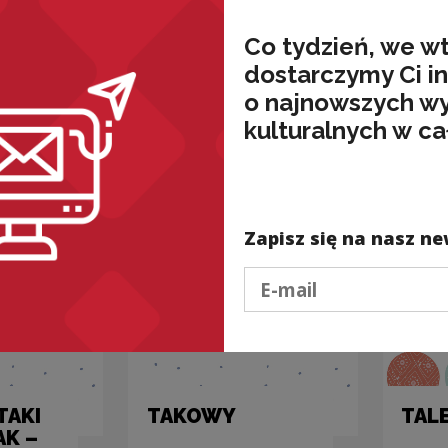
służy pora,
mologia,
Kateg
wzrok się
ortogra
Co tydzień, we w
przyjemnie
dostarczymy Ci i
ułudzi...
o najnowszych w
kulturalnych w ca
Kategorie:
składnia,
natura, poprawność
Zapisz się na nasz ne
Podaj e-mail
 TAKI
TAKOWY
TAL
AK –