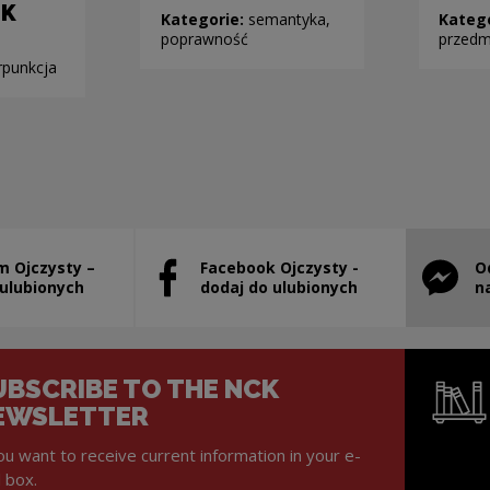
EK
Kategorie:
semantyka,
Kateg
poprawność
przedm
rpunkcja
m Ojczysty –
Facebook Ojczysty -
O
will open in a new window
Note, the link will open in a new window
Note, th
 ulubionych
dodaj do ulubionych
n
UBSCRIBE TO THE NCK
EWSLETTER
you want to receive current information in your e-
l box.