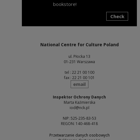
bookstore!
Check
Note, the link will open in a new window
National Centre for Culture Poland
ul. Płocka 13
01-231 Warszawa
tel : 22 21 00 100
fax : 22 21 00 101
send
email
Inspektor Ochrony Danych
Marta Kaźmierska
iod@nck.pl
NIP: 525-235-83-53
REGON: 140-468-418
Przetwarzanie danych osobowych