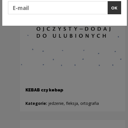
Podaj e-mail
OK
KEBAB czy kebap
Kategorie:
jedzenie, fleksja, ortografia