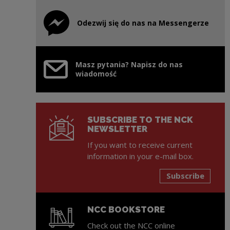
Odezwij się do nas na Messengerze
Note, the link will open in a new window
Masz pytania? Napisz do nas
wiadomość
SUBSCRIBE TO THE NCK
NEWSLETTER
If you want to receive current
information in your e-mail box.
Subscribe
NCC BOOKSTORE
Check out the NCC online