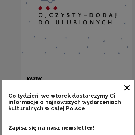
KAŻDY
Kategorie:
frazeologia, poprawność
Clo
Co tydzień, we wtorek dostarczymy Ci
informacje o najnowszych wydarzeniach
kulturalnych w całej Polsce!
Zapisz się na nasz newsletter!