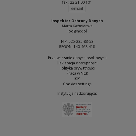
fax : 22 21 00 101
send
email
Inspektor Ochrony Danych
Marta Kaźmierska
iod@nck.pl
NIP: 525-235-83-53
REGON: 140-468-418
Przetwarzanie danych osobowych
Deklaracja dostępności
Polityka prywatności
Praca w NCK
BIP
Cookies settings
Instytucja nadzorująca:
Note, the link will open 