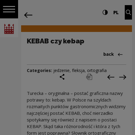
on the entire
KEBAB czy kebap | Narodowe Centrum K
Settings and search
High contrast
CHANG
Exp
PL
Navigation
back
Open navigation
National Centre for Culture Poland
KEBAB czy kebap
Back to:Cieka
back
Categories:
jedzenie
,
fleksja
,
ortografia
share
print
pobierz
Previous c
Next
Turecka – oryginalna – postać graficzna nazwy
potrawy to: kebap. W Polsce na szyldach
rozmaitych punktów gastronomicznych widzimy
najczęściej postać KEBAB, choć nierzadko
spotykamy się również z napisem o postaci
KEBAP. Skąd taka różnorodność i która z tych
form jest poprawna? Słownik ortograficzny