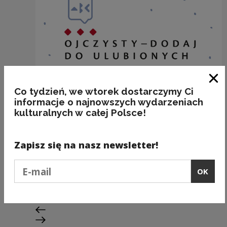
Clo
Co tydzień, we wtorek dostarczymy Ci
informacje o najnowszych wydarzeniach
kulturalnych w całej Polsce!
Zapisz się na nasz newsletter!
...w KOLCZUDZE i KOLCZYKACH
Podaj e-mail
OK
Kategorie:
etymologia
Previous slide
Next slide