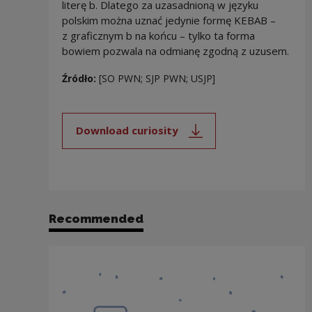
literę b. Dlatego za uzasadnioną w języku
polskim można uznać jedynie formę KEBAB –
z graficznym b na końcu – tylko ta forma
bowiem pozwala na odmianę zgodną z uzusem.
Źródło:
[SO PWN; SJP PWN; USJP]
Download curiosity
Note, the link will open in a new
Recommended