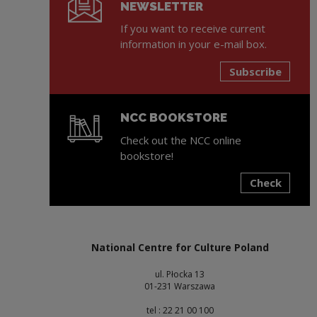
NEWSLETTER
If you want to receive current
information in your e-mail box.
Subscribe
NCC BOOKSTORE
Check out the NCC online
bookstore!
Check
Note, the link will open in a new window
National Centre for Culture Poland
ul. Płocka 13
01-231 Warszawa
tel : 22 21 00 100