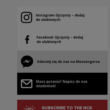
Instagram Ojczysty – dodaj
Note, the link will open in a new window
do ulubionych
Facebook Ojczysty - dodaj
Note, the link will open in a new window
do ulubionych
Odezwij się do nas na Messengerze
Note, the link will open in a new window
Masz pytania? Napisz do nas
wiadomość
SUBSCRIBE TO THE NCK