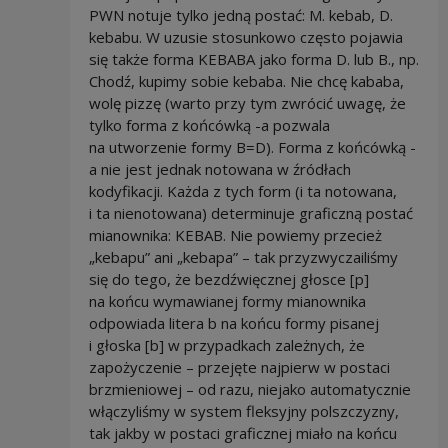
PWN notuje tylko jedną postać: M. kebab, D.
kebabu. W uzusie stosunkowo często pojawia
się także forma KEBABA jako forma D. lub B., np.
Chodź, kupimy sobie kebaba. Nie chcę kababa,
wolę pizzę (warto przy tym zwrócić uwagę, że
tylko forma z końcówką -a pozwala
na utworzenie formy B=D). Forma z końcówką -
a nie jest jednak notowana w źródłach
kodyfikacji. Każda z tych form (i ta notowana,
i ta nienotowana) determinuje graficzną postać
mianownika: KEBAB. Nie powiemy przecież
„kebapu” ani „kebapa” – tak przyzwyczailiśmy
się do tego, że bezdźwięcznej głosce [p]
na końcu wymawianej formy mianownika
odpowiada litera b na końcu formy pisanej
i głoska [b] w przypadkach zależnych, że
zapożyczenie – przejęte najpierw w postaci
brzmieniowej – od razu, niejako automatycznie
włączyliśmy w system fleksyjny polszczyzny,
tak jakby w postaci graficznej miało na końcu