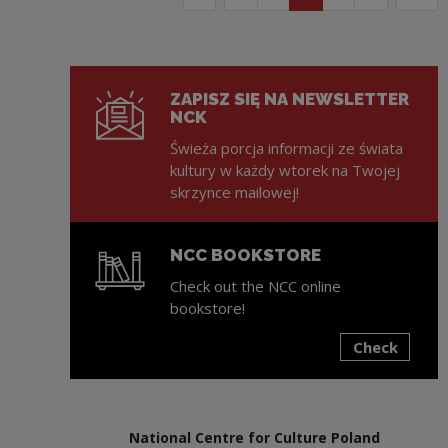
ZAPISZ SIĘ NA NEWSLETTER
NCK
Świeża porcja informacji ze świata
kultury w każdy wtorek na Twojej
skrzynce mailowej!
NCC BOOKSTORE
Check out the NCC online
bookstore!
Check
Note, the link will open in a new window
National Centre for Culture Poland