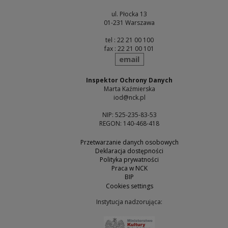
ul. Płocka 13
01-231 Warszawa
tel : 22 21 00 100
fax : 22 21 00 101
send
email
Inspektor Ochrony Danych
Marta Kaźmierska
iod@nck.pl
NIP: 525-235-83-53
REGON: 140-468-418
Przetwarzanie danych osobowych
Deklaracja dostępności
Polityka prywatności
Praca w NCK
BIP
Cookies settings
Instytucja nadzorująca:
Note, the link will open 