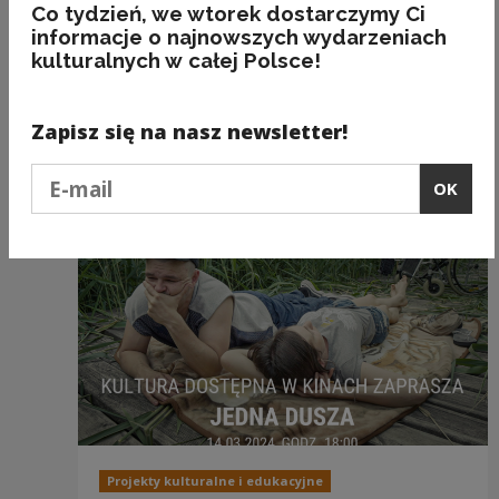
Clo
Co tydzień, we wtorek dostarczymy Ci
Projekty kulturalne i edukacyjne
informacje o najnowszych wydarzeniach
Kultura dostępna: "Baby boom, czyli
kulturalnych w całej Polsce!
Kogel Mogel 5" w kinach Helios 21.03
21.03.
2024
18:00
Zapisz się na nasz newsletter!
Podaj e-mail
OK
Projekty kulturalne i edukacyjne