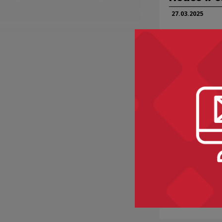
27.03.
2025
Projekty kultura
„Kulej. Dw
medalu” w
Helios
06.03.
2025