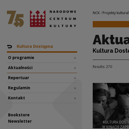
Aktualności | Nar
National Centre for Culture Poland
Navigation
NCK
Projekty kultural
Aktua
Nawigacja
Back to: Projekty
Kultura Dostępna
Kultura Dos
O programie
>
Results: 270
Aktualności
>
Repertuar
>
Regulamin
>
Kontakt
>
Bookstore
Newsletter