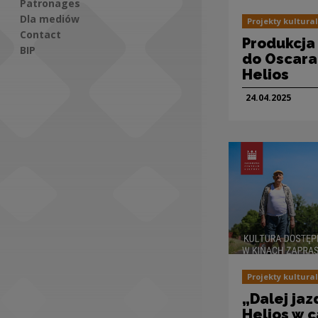
Patronages
Dla mediów
Projekty kultura
Contact
Produkcj
BIP
do Oscara
Helios
Social Media
24.04.
2025
Projekty kultura
„Dalej jaz
Helios w c