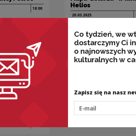
Helios
18:00
20.03.
2025
Co tydzień, we w
dostarczymy Ci i
o najnowszych w
kulturalnych w ca
Zapisz się na nasz ne
lne i edukacyjne
Projekty kulturalne i edukacyjne
ie strony
„To nie mój film”
Podaj e-mail
 kinach
w kinach Helios
27.02.
2025
18:00