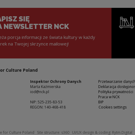
PISZ SIĘ
A NEWSLETTER NCK
eża porcja informacji ze świata kultury w każdy
rek na Twojej skrzynce mailowej!
Note, the l
or Culture Poland
Inspektor Ochrony Danych
Przetwarzanie dany
Marta Kaźmierska
Deklaracja dostępnoś
iod@nck.pl
Polityka prywatności
Praca w NCK
NIP: 525-235-83-53
BIP
REGON: 140-468-418
Cookies settings
ow
Note, the link will open in a new windo
N
e for Culture Poland
Site structure:
s360
UI/UX design & coding:
Rytm.Digital