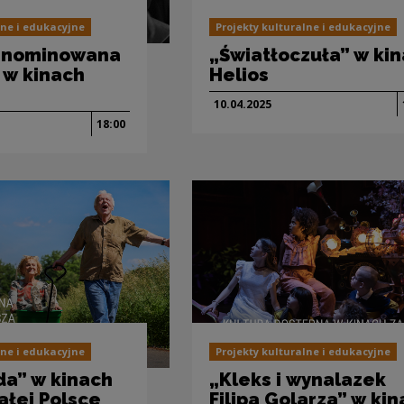
lne i edukacyjne
Projekty kulturalne i edukacyjne
a nominowana
„Światłoczuła” w ki
 w kinach
Helios
10.04.
2025
18:00
lne i edukacyjne
Projekty kulturalne i edukacyjne
da” w kinach
„Kleks i wynalazek
ałej Polsce
Filipa Golarza” w ki