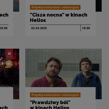
Projekty kulturalne i edukacyjne
nach
"Cisza nocna" w kinach
Helios
18:00
03.04.
2025
18:00
Projekty kulturalne i edukacyjne
"Prawdziwy ból"
nach
w kinach Helios