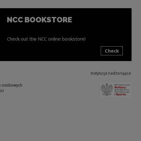
NCC BOOKSTORE
Check out the NCC online bookstore!
Check
ink will open in a new window
Instytucja nadzorująca:
Note,
ch osobowych
ci
w
ote, the link will open in a new window