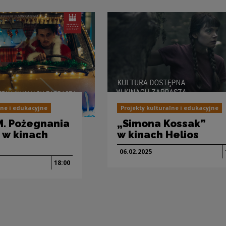
lne i edukacyjne
Projekty kulturalne i edukacyjne
M. Pożegnania
„Simona Kossak”
 w kinach
w kinach Helios
06.02.
2025
18:00