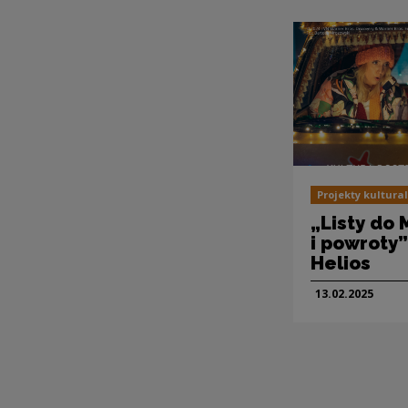
Projekty kultura
„Listy do 
i powroty”
Helios
13.02.
2025
Pagin