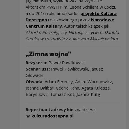
Jagiellońskim, wykładowca na Wydziale
Aktorskim PWSFiT im. Leona Schillera w Łodzi,
a od 2016 roku ambasador
projektu Kultura
Note, the link will open in a new win
Dostępna
realizowanego przez
Narodowe
Centrum Kultury
. Autor takich książek jak
Aktorki. Portrety
, czy
Flirtując z życiem. Danuta
Stenka w rozmowie z Łukaszem Maciejewskim
.
„Zimna wojna”
Reżyseria:
Paweł Pawlikowski
Scenariusz:
Paweł Pawlikowski, Janusz
Głowacki
Obsada:
Adam Ferency, Adam Woronowicz,
Jeanne Balibar, Cédric Kahn, Agata Kulesza,
Borys Szyc, Tomasz Kot, Joanna Kulig
Repertuar
i
adresy kin
znajdziesz
Note, the link will open 
na
kulturadostepna.pl