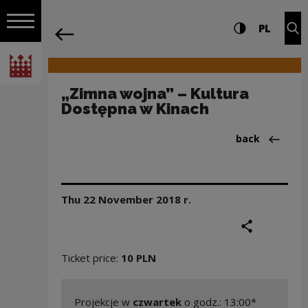
on the entire
„Zimna wojna” – Kultura Dostępna w Ki
Settings and search
High contrast
CHANG
Exp
PL
Navigation
back
Open navigation
National Centre for Culture Poland
„Zimna wojna” – Kultura
Dostępna w Kinach
Back to:Aktua
back
Thu 22 November
2018
r.
share
print
Ticket price:
10 PLN
Projekcje w
czwartek
o godz.: 13:00*