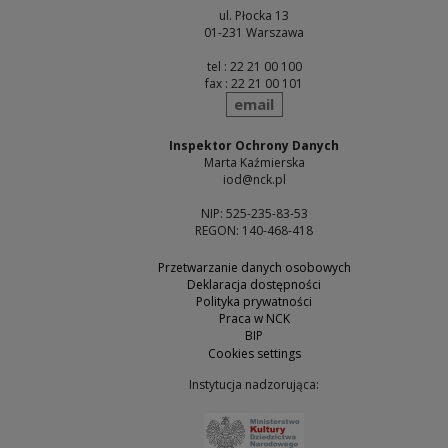
ul. Płocka 13
01-231 Warszawa
tel : 22 21 00 100
fax : 22 21 00 101
send
email
Inspektor Ochrony Danych
Marta Kaźmierska
iod@nck.pl
NIP: 525-235-83-53
REGON: 140-468-418
Przetwarzanie danych osobowych
Deklaracja dostępności
Polityka prywatności
Praca w NCK
BIP
Cookies settings
Instytucja nadzorująca:
Note, the link will open 