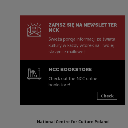
ZAPISZ SIĘ NA NEWSLETTER
NCK
Świeża porcja informacji ze świata
kultury w każdy wtorek na Twojej
skrzynce mailowej!
NCC BOOKSTORE
Check out the NCC online
bookstore!
Check
Note, the link will open in a new window
National Centre for Culture Poland