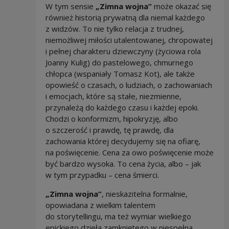
W tym sensie
„Zimna wojna”
może okazać się
również historią prywatną dla niemal każdego
z widzów. To nie tylko relacja z trudnej,
niemożliwej miłości utalentowanej, chropowatej
i pełnej charakteru dziewczyny (życiowa rola
Joanny Kulig) do pastelowego, chmurnego
chłopca (wspaniały Tomasz Kot), ale także
opowieść o czasach, o ludziach, o zachowaniach
i emocjach, które są stałe, niezmienne,
przynależą do każdego czasu i każdej epoki.
Chodzi o konformizm, hipokryzję, albo
o szczerość i prawdę, tę prawdę, dla
zachowania której decydujemy się na ofiarę,
na poświęcenie. Cena za owo poświęcenie może
być bardzo wysoka. To cena życia, albo – jak
w tym przypadku – cena śmierci.
„Zimna wojna”
, nieskazitelna formalnie,
opowiadana z wielkim talentem
do storytellingu, ma też wymiar wielkiego
epickiego dzieła zamkniętego w niespełna