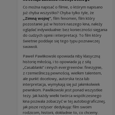
Co można napisać o filmie, o którym napisano
już chyba wszystko? Chyba tylko tyle, że
„Zimną wojnę”
, film fenomen, film który
pozostanie już w historii naszego kina, należy
oglądać indywidualnie: bez konieczności sięgania
do cudzych opinii i interpretacji. To film który
świetnie poddaje się tego typu poznawczej
swawoli.
Paweł Pawlikowski opowiada niby klasyczną
historię miłością, i to opowiada ją z siłą
„Casablanki” i innych evergreenów: finezyjnie,
z rzemieślniczą pewnością, wielkim talentem,
ale punkt docelowy, autorska teza lub
interpretacja, wymykają się już jakimkolwiek
pewnikom. Pawlikowski jest ponad wszystkie
tezy. Jak każdy wielki twórca współczesnego
kina pozwala zobaczyć w tej autobiograficznej,
jak pisze reżyser dedykując film swoim
rodzicom, historii, dokładnie to, co chcemy.