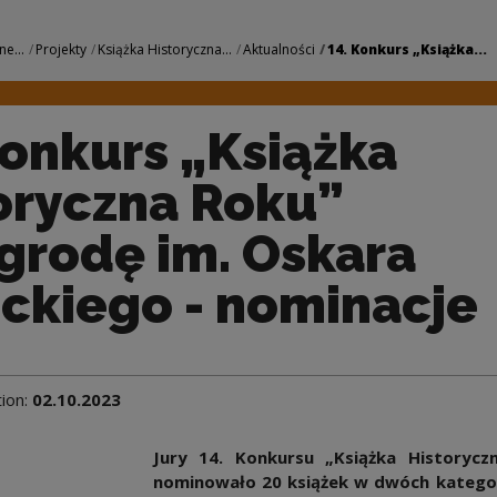
żka Historyczna Rok
ne...
Projekty
Książka Historyczna...
Aktualności
14. Konkurs „Książka...
Konkurs „Książka
oryczna Roku”
grodę im. Oskara
ckiego - nominacje
tion:
02.10.2023
Jury 14. Konkursu „Książka Historyc
nominowało 20 książek w dwóch kategor