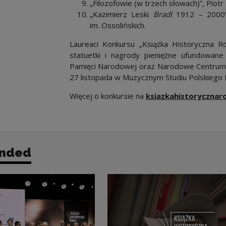
„Filozofowie (w trzech słowach)”, Pio
„Kazimierz Leski
Bradl
1912 – 2000”,
im. Ossolińskich.
Laureaci Konkursu „Książka Historyczna R
statuetki i nagrody pieniężne ufundowane 
Pamięci Narodowej oraz Narodowe Centrum 
27 listopada w Muzycznym Studiu Polskiego R
Więcej o konkursie na
ksiazkahistorycznaro
nded