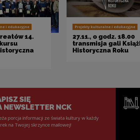
lne i edukacyjne
Projekty kulturalne i edukacyjne
reatów 14.
27.11., o godz. 18.00
nkursu
transmisja gali Ksią
Historyczna
Historyczna Roku
PISZ SIĘ
A NEWSLETTER NCK
eża porcja informacji ze świata kultury w każdy
rek na Twojej skrzynce mailowej!