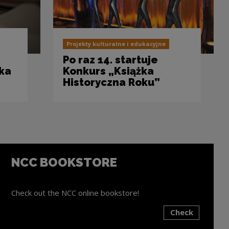
Projekty kulturalne i edukacyjne
Po raz 14. startuje
żka
Konkurs „Książka
Historyczna Roku”
NCC BOOKSTORE
Check out the NCC online bookstore!
Check