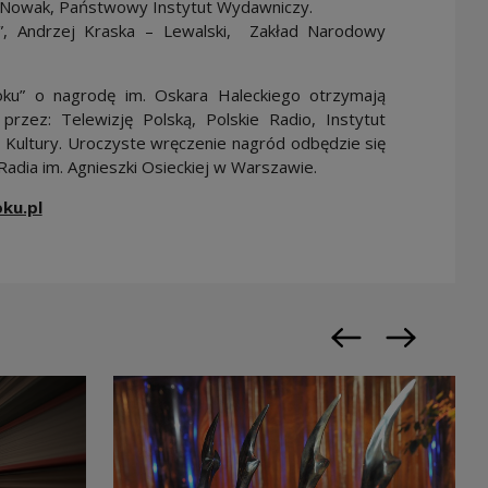
tr Nowak, Państwowy Instytut Wydawniczy.
 Andrzej Kraska – Lewalski, Zakład Narodowy
oku” o nagrodę im. Oskara Haleckiego otrzymają
przez: Telewizję Polską, Polskie Radio, Instytut
Kultury.
Uroczyste wręczenie nagród odbędzie się
adia im. Agnieszki Osieckiej w Warszawie.
ku.pl
Previous slide
Next slide