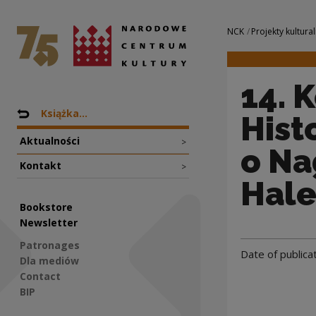
14. Konkurs „Ksią
National Centre for Culture Poland
Navigation
NCK
Projekty kultural
14. 
Nawigacja
Back to: Projekty
Książka...
Hist
Aktualności
>
o Na
Kontakt
>
Hale
Bookstore
Newsletter
Patronages
Date of publica
Dla mediów
Contact
BIP