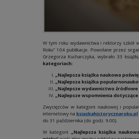
W tym roku wydawnictwa i rektorzy szkół wy
Roku” 104 publikacje.
Powołane przez organ
Grzegorza Kucharczyka, wybrało 33
książk
kategoriach:
„Najlepsza książka naukowa poświęc
„Najlepsza książka popularnonaukow
„Najlepsze wydawnictwo źródłowe p
„Najlepsze wspomnienia dotyczące h
Zwycięzców w kategorii naukowej i popular
internetowy na
ksiazkahistorycznaroku.pl
do 31 października (do godz. 9.00).
W kategorii
„Najlepsza książka naukow
wieku”
swój głos można oddać na następując