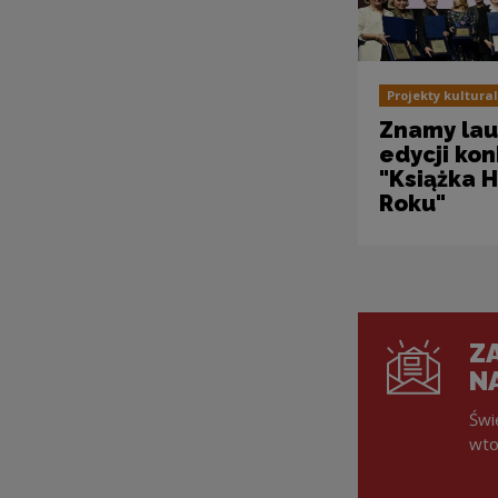
Projekty kultura
Znamy lau
edycji ko
"Książka 
Roku"
ZA
N
Świ
wto