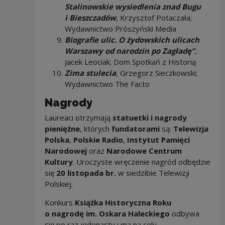
Stalinowskie wysiedlenia znad Bugu
i Bieszczadów
, Krzysztof Potaczała;
Wydawnictwo Prószyński Media
Biografie ulic. O żydowskich ulicach
Warszawy od narodzin po Zagładę”
,
Jacek Leociak; Dom Spotkań z Historią
Zima stulecia
, Grzegorz Sieczkowski;
Wydawnictwo The Facto
Nagrody
Laureaci otrzymają
statuetki i nagrody
pieniężne
, których
fundatorami
są:
Telewizja
Polska
,
Polskie Radio
,
Instytut Pamięci
Narodowej
oraz
Narodowe Centrum
Kultury
.
Uroczyste wręczenie nagród odbędzie
się
20 listopada br.
w siedzibie Telewizji
Polskiej.
Konkurs
Książka Historyczna Roku
o nagrodę im. Oskara Haleckiego
odbywa
się po raz jedenasty i ma na celu