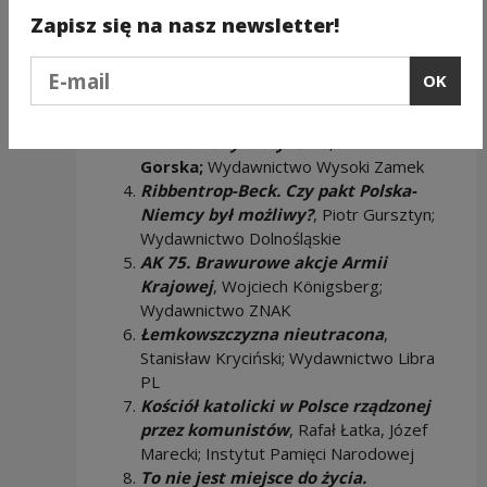
Reczek, Elżbieta Wojcieszyk; Instytut
Zapisz się na nasz newsletter!
Pamięci Narodowej Oddział w Poznaniu
Podaj e-mail
Wielka Wojna Polaków
,
Andrzej
OK
Chwalba; Wydawnictwo Naukowe PWN
Rzeczpospolita Krzemieniecka albo
Nowe Ateny Wołyńskie
,
Bożena
Gorska;
Wydawnictwo Wysoki Zamek
Ribbentrop-Beck. Czy pakt Polska-
Niemcy był możliwy?
, Piotr Gursztyn;
Wydawnictwo Dolnośląskie
AK 75. Brawurowe akcje Armii
Krajowej
, Wojciech Königsberg;
Wydawnictwo ZNAK
Łemkowszczyzna nieutracona
,
Stanisław Kryciński; Wydawnictwo Libra
PL
Kościół katolicki w Polsce rządzonej
przez komunistów
, Rafał Łatka, Józef
Marecki; Instytut Pamięci Narodowej
To nie jest miejsce do życia.