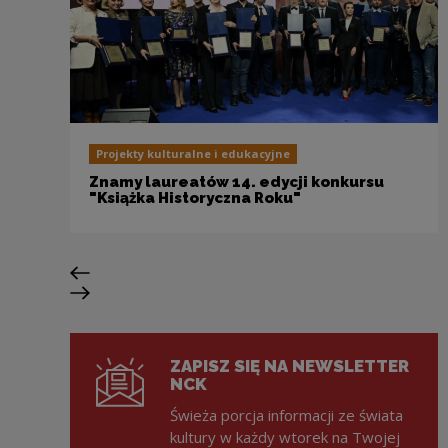
Projekty kulturalne i edukacyjne
Znamy laureatów 14. edycji konkursu
"Książka Historyczna Roku"
Previous slide
Next slide
ZAPISZ SIĘ NA NEWSLETTER
NCK
Świeża porcja informacji ze świata
kultury w każdy wtorek na Twojej