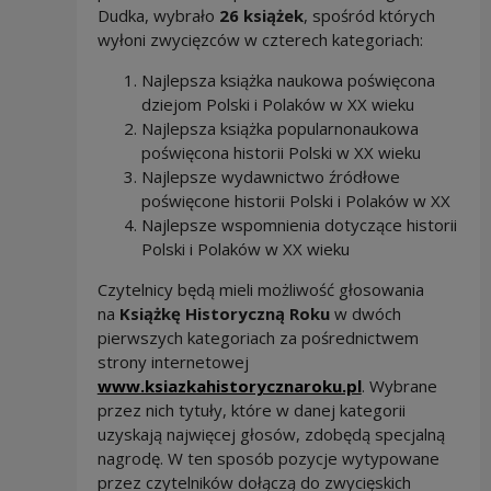
Dudka, wybrało
26 książek
, spośród których
wyłoni zwycięzców w czterech kategoriach:
Najlepsza książka naukowa poświęcona
dziejom Polski i Polaków w XX wieku
Najlepsza książka popularnonaukowa
poświęcona historii Polski w XX wieku
Najlepsze wydawnictwo źródłowe
poświęcone historii Polski i Polaków w XX
Najlepsze wspomnienia dotyczące historii
Polski i Polaków w XX wieku
Czytelnicy będą mieli możliwość głosowania
na
Książkę Historyczną Roku
w dwóch
pierwszych kategoriach za pośrednictwem
Note, the link will open in a
strony internetowej
Note, the link 
www.ksiazkahistorycznaroku.pl
. Wybrane
przez nich tytuły, które w danej kategorii
uzyskają najwięcej głosów, zdobędą specjalną
nagrodę. W ten sposób pozycje wytypowane
przez czytelników dołączą do zwycięskich