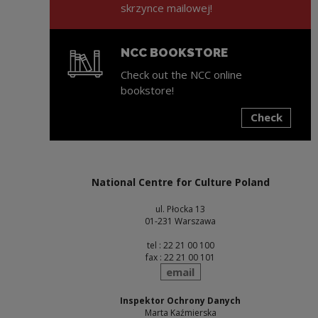
skrzynce mailowej!
NCC BOOKSTORE
Check out the NCC online
bookstore!
Check
Note, the link will open in a new window
National Centre for Culture Poland
ul. Płocka 13
01-231 Warszawa
tel : 22 21 00 100
fax : 22 21 00 101
send
email
Inspektor Ochrony Danych
Marta Kaźmierska