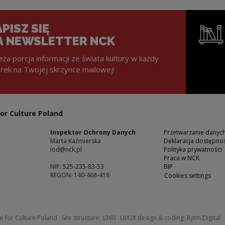
PISZ SIĘ
A NEWSLETTER NCK
eża porcja informacji ze świata kultury w każdy
rek na Twojej skrzynce mailowej!
Note, the l
or Culture Poland
Inspektor Ochrony Danych
Przetwarzanie dany
Marta Kaźmierska
Deklaracja dostępnoś
iod@nck.pl
Polityka prywatności
Praca w NCK
NIP: 525-235-83-53
BIP
REGON: 140-468-418
Cookies settings
ow
Note, the link will open in a new windo
N
e for Culture Poland
Site structure:
s360
UI/UX design & coding:
Rytm.Digital