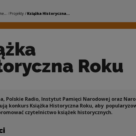
na Roku | Narodowe 
ne...
Projekty
Książka Historyczna...
ążka
toryczna Roku
ka, Polskie Radio, Instytut Pamięci Narodowej oraz Na
ują konkurs Książka Historyczna Roku, aby popularyzow
promować czytelnictwo książek historycznych.
ci