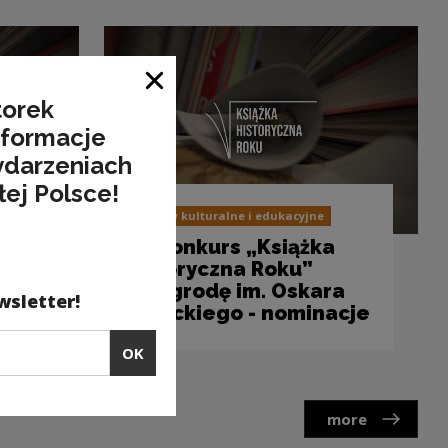
Close window
torek
nformacje
ydarzeniach
łej Polsce!
Projekty kulturalne i edukacyjne
14. Konkurs „Książka
żka
Historyczna Roku”
o Nagrodę im. Oskara
wsletter!
Haleckiego - nominacje
OK
more