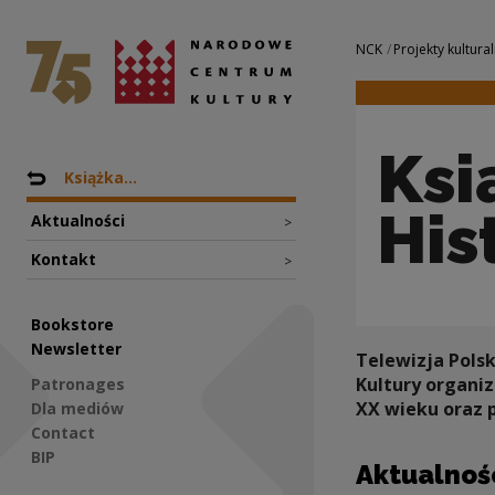
Książka Historycz
National Centre for Culture Poland
Navigation
NCK
Projekty kultural
Ksi
Nawigacja
Back to: Projekty
Książka...
His
Aktualności
>
Kontakt
>
Bookstore
Newsletter
Telewizja Pols
Kultury organiz
Patronages
XX wieku oraz 
Dla mediów
Contact
BIP
Aktualnoś