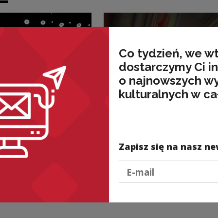
Co tydzień, we w
dostarczymy Ci i
o najnowszych w
kulturalnych w ca
lne i edukacyjne
Projekty kulturalne i edukacyjne
reatów 14.
27.11., o godz. 18.00
nkursu
transmisja gali Ksią
Historyczna
Historyczna Roku
Zapisz się na nasz ne
Podaj e-mail