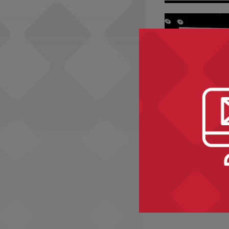
Social Media
Projekty kultura
Znamy lau
edycji ko
"Książka 
Roku"