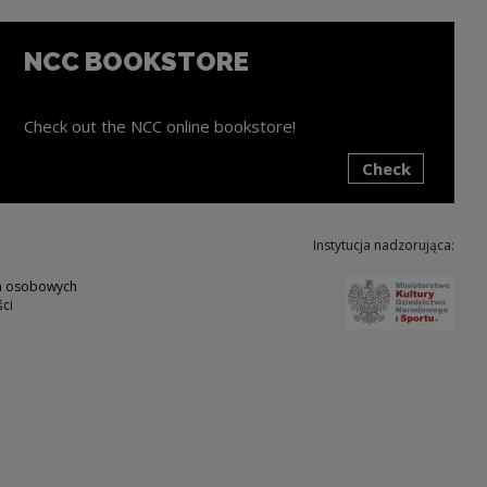
NCC BOOKSTORE
Check out the NCC online bookstore!
Check
ink will open in a new window
Instytucja nadzorująca:
Note,
ch osobowych
ci
w
ote, the link will open in a new window