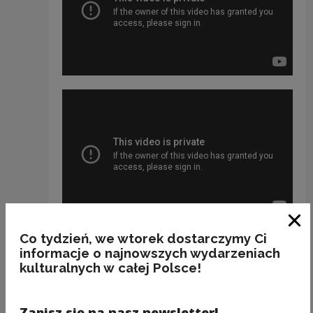
Clo
Co tydzień, we wtorek dostarczymy Ci
informacje o najnowszych wydarzeniach
kulturalnych w całej Polsce!
Zapisz się na nasz newsletter!