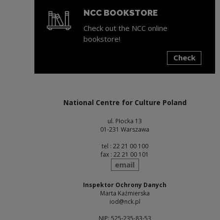
NCC BOOKSTORE
Check out the NCC online
bookstore!
Check
Note, the link will open in a new window
National Centre for Culture Poland
ul. Płocka 13
01-231 Warszawa
tel : 22 21 00 100
fax : 22 21 00 101
send
email
Inspektor Ochrony Danych
Marta Kaźmierska
iod@nck.pl
NIP: 525-235-83-53