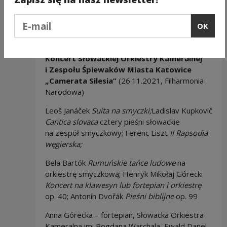
Posłuchaj retransmisji w radiowej Dwójce:
Podaj e-mail
OK
Czwartek 09.12.2021,
13.00–15.00 –
Koncerty w porze lunchu
Koncert Słowackiej Orkiestry Kameralnej
i Zespołu Śpiewaków Miasta Katowice
„Camerata Silesia”
(26.11.2021, Filharmonia
Narodowa)
Leoš Janáček
Suita na smyczki;
Ladislav Kupkovič
Cantica slovaca
cztery pieśni słowackie
na zespół smyczkowy; Ferenc Liszt
II Rapsodia
węgierska;
Bela Bartók
Rumuńskie tańce ludowe
na
orkiestrę smyczkową; Henryk Mikołaj Górecki
Koncert na klawesyn lub fortepian i orkiestrę
op. 40; Antonín Dvořák
Pieśni biblijne
op. 99
Anna Górecka – fortepian, Słowacka Orkiestra
Kameralna im. Bogdana Warchala, Ewald Danel