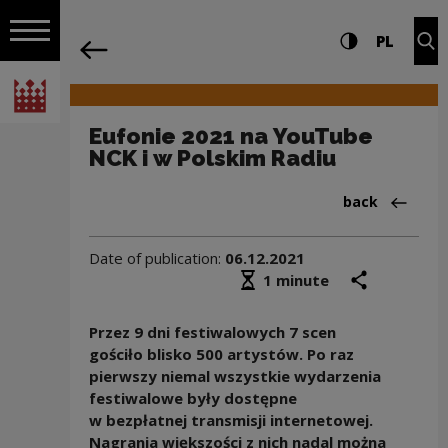
on the entire
Eufonie 2021 na YouTube NCK i w Polsk
Settings and search
High contrast
CHANG
Exp
PL
Navigation
back
Open navigation
National Centre for Culture Poland
Eufonie 2021 na YouTube
NCK i w Polskim Radiu
Back to:News
back
Date of publication:
06.12.2021
Średni czas czytania
share
prin
1 minute
Przez 9 dni festiwalowych 7 scen
gościło blisko 500 artystów. Po raz
pierwszy niemal wszystkie wydarzenia
festiwalowe były dostępne
w bezpłatnej transmisji internetowej.
Nagrania większości z nich nadal można