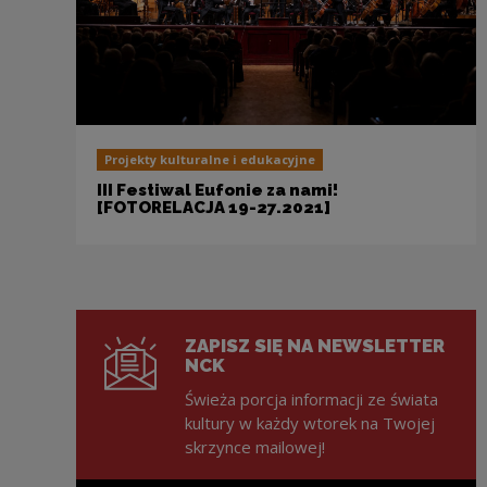
Projekty kulturalne i edukacyjne
III Festiwal Eufonie za nami!
[FOTORELACJA 19-27.2021]
ZAPISZ SIĘ NA NEWSLETTER
NCK
Świeża porcja informacji ze świata
kultury w każdy wtorek na Twojej
skrzynce mailowej!