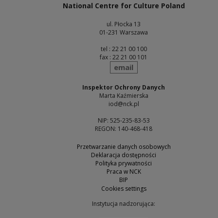
National Centre for Culture Poland
ul. Płocka 13
01-231 Warszawa
tel : 22 21 00 100
fax : 22 21 00 101
send
email
Inspektor Ochrony Danych
Marta Kaźmierska
iod@nck.pl
NIP: 525-235-83-53
REGON: 140-468-418
Przetwarzanie danych osobowych
Deklaracja dostępności
Polityka prywatności
Praca w NCK
BIP
Cookies settings
Instytucja nadzorująca: