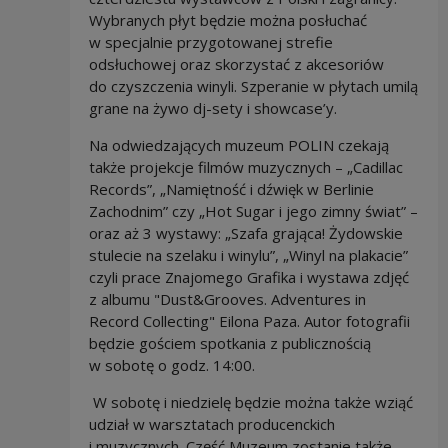
Wybranych płyt będzie można posłuchać
w specjalnie przygotowanej strefie
odsłuchowej oraz skorzystać z akcesoriów
do czyszczenia winyli. Szperanie w płytach umilą
grane na żywo dj-sety i showcase’y.
Na odwiedzających muzeum POLIN czekają
także projekcje filmów muzycznych – „Cadillac
Records”, „Namiętność i dźwięk w Berlinie
Zachodnim” czy „Hot Sugar i jego zimny świat” –
oraz aż 3 wystawy: „Szafa grająca! Żydowskie
stulecie na szelaku i winylu”, „Winyl na plakacie”
czyli prace Znajomego Grafika i wystawa zdjęć
z albumu "Dust&Grooves. Adventures in
Record Collecting" Eilona Paza. Autor fotografii
będzie gościem spotkania z publicznością
w sobotę o godz. 14:00.
W sobotę i niedzielę będzie można także wziąć
udział w warsztatach producenckich
i muzycznych. Część Muzeum zostanie także