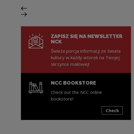
Previous slide
Next slide
ZAPISZ SIĘ NA NEWSLETTER
NCK
Świeża porcja informacji ze świata
kultury w każdy wtorek na Twojej
skrzynce mailowej!
NCC BOOKSTORE
Check out the NCC online
bookstore!
Check
Note, the link will open in a new window