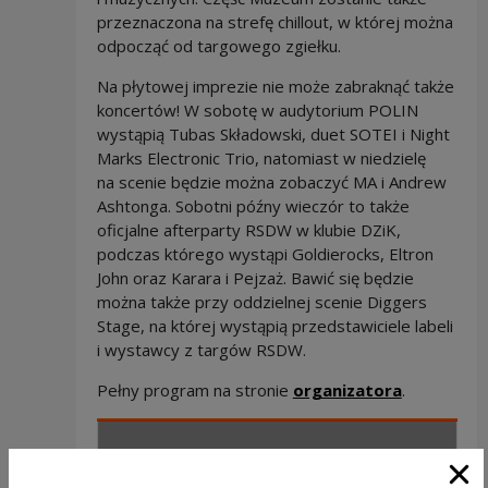
przeznaczona na strefę chillout, w której można
odpocząć od targowego zgiełku.
Na płytowej imprezie nie może zabraknąć także
koncertów! W sobotę w audytorium POLIN
wystąpią Tubas Składowski, duet SOTEI i Night
Marks Electronic Trio, natomiast w niedzielę
na scenie będzie można zobaczyć MA i Andrew
Ashtonga. Sobotni późny wieczór to także
oficjalne afterparty RSDW w klubie DZiK,
podczas którego wystąpi Goldierocks, Eltron
John oraz Karara i Pejzaż. Bawić się będzie
można także przy oddzielnej scenie Diggers
Stage, na której wystąpią przedstawiciele labeli
i wystawcy z targów RSDW.
Pełny program na stronie
organizatora
.