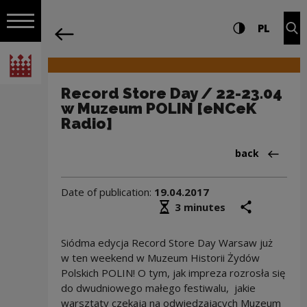
on the entire
Record Store Day / 22-23.04 w Muzeum
Settings and search
High contrast
CHANG
Exp
PL
Navigation
back
Open navigation
National Centre for Culture Poland
Record Store Day / 22-23.04
w Muzeum POLIN [eNCeK
Radio]
Back to:Audyc
back
Date of publication:
19.04.2017
Średni czas czytania
share
prin
3 minutes
Siódma edycja Record Store Day Warsaw już
w ten weekend w Muzeum Historii Żydów
Polskich POLIN! O tym, jak impreza rozrosła się
do dwudniowego małego festiwalu, jakie
warsztaty czekają na odwiedzających Muzeum