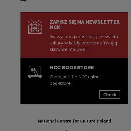
Next slide
ZAPISZ SIĘ NA NEWSLETTER
NCK
Świeża porcja informacji ze świata
kultury w każdy wtorek na Twojej
skrzynce mailowej!
NCC BOOKSTORE
Check out the NCC online
bookstore!
Check
Note, the link will open in a new window
National Centre for Culture Poland