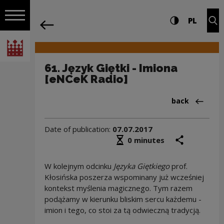
on the entire
61. Język Giętki - Imiona [eNCeK Radio
Settings and search
High contrast
CHANG
Exp
PL
Navigation
back
Open navigation
National Centre for Culture Poland
61. Język Giętki - Imiona
[eNCeK Radio]
Back to:Audyc
back
Date of publication:
07.07.2017
Średni czas czytania
share
prin
0 minutes
W kolejnym odcinku
Języka Giętkiego
prof.
Kłosińska poszerza wspominany już wcześniej
kontekst myślenia magicznego. Tym razem
podążamy w kierunku bliskim sercu każdemu -
imion i tego, co stoi za tą odwieczną tradycją.