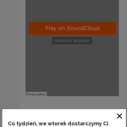
Clo
Co tydzień, we wtorek dostarczymy Ci
Recommended