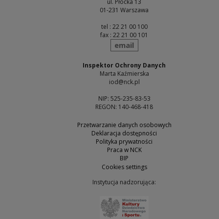
ul. Płocka 13
01-231 Warszawa
tel : 22 21 00 100
fax : 22 21 00 101
send
email
Inspektor Ochrony Danych
Marta Kaźmierska
iod@nck.pl
NIP: 525-235-83-53
REGON: 140-468-418
Przetwarzanie danych osobowych
Deklaracja dostępności
Polityka prywatności
Praca w NCK
BIP
Cookies settings
Instytucja nadzorująca:
Note, the link will open 