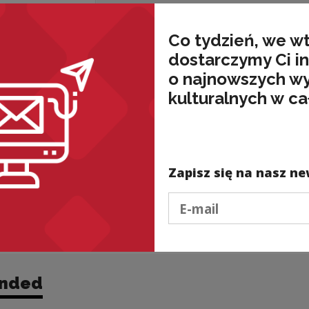
Co tydzień, we w
dostarczymy Ci i
o najnowszych w
kulturalnych w ca
Zapisz się na nasz ne
Podaj e-mail
nded