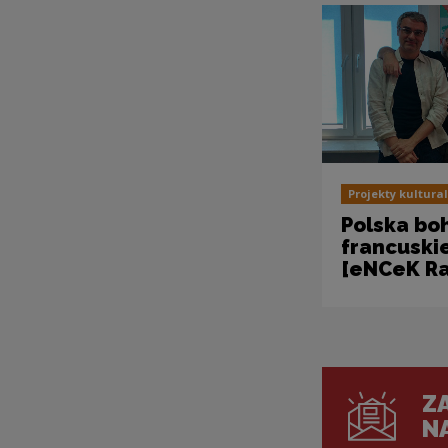
Projekty kultura
Polska bo
francuski
[eNCeK Ra
ZA
N