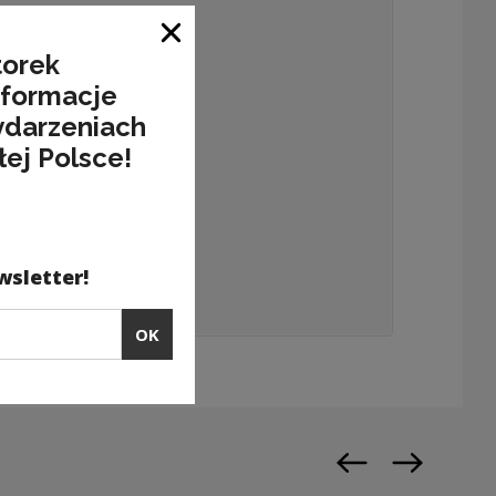
Close window
torek
nformacje
ydarzeniach
łej Polsce!
wsletter!
OK
Previous slide
Next slide