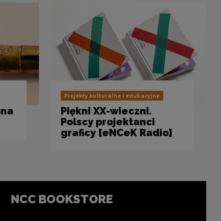
Projekty kulturalne i edukacyjne
ona
Piękni XX-wieczni.
Polscy projektanci
graficy [eNCeK Radio]
NCC BOOKSTORE