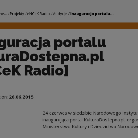
lu KulturaDostepna.
ne...
Projekty
eNCeK Radio
Audycje
Inauguracja portalu...
guracja portalu
uraDostepna.pl
eK Radio]
tion:
26.06.2015
24 czerwca w siedzibie Narodowego Instytut
inaugurująca portal KulturaDostepna.pl, or
Ministerstwo Kultury i Dziedzictwa Narodowe