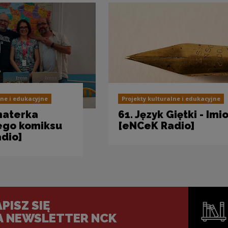
lne i edukacyjne
Projekty kulturalne i edukacyjne
haterka
61. Język Giętki - Imi
ego komiksu
[eNCeK Radio]
dio]
PISZ SIĘ
A NEWSLETTER NCK