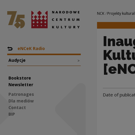
Inauguracja porta
National Centre for Culture Poland
Navigation
NCK
Projekty kultural
Inau
Nawigacja
Back to: Projekty
eNCeK Radio
Kult
Audycje
>
[eNC
Bookstore
Newsletter
Patronages
Date of publica
Dla mediów
Contact
BIP
Social Media