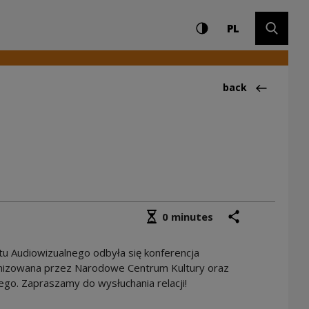
Settings and search
High contrast
CHANGE LAN
Expand 
pl [eNCeK Radio] |
PL
Back to:Audycje
back
Średni czas czytania
share
print
0 minutes
u Audiowizualnego odbyła się konferencja
ganizowana przez Narodowe Centrum Kultury oraz
go. Zapraszamy do wysłuchania relacji!