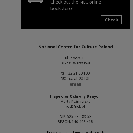
Check out the NCC online
bookstore!
Check
Note, the link will open in a new window
National Centre for Culture Poland
ul. Płocka 13
01-231 Warszawa
tel : 22 21 00 100
fax : 22 21 00 101
send
email
Inspektor Ochrony Danych
Marta Kaźmierska
iod@nck.pl
NIP: 525-235-83-53
REGON: 140-468-418
Przetwarzanie danych osobowych