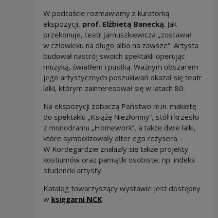
W podcaście rozmawiamy z kuratorką
ekspozycji,
prof. Elżbietą Banecką
. Jak
przekonuje, teatr Jarnuszkiewicza „zostawał
w człowieku na długo albo na zawsze”. Artysta
budował nastrój swoich spektakli operując
muzyką, światłem i pustką. Ważnym obszarem
jego artystycznych poszukiwań okazał się teatr
lalki, którym zainteresował się w latach 80.
Na ekspozycji zobaczą Państwo m.in. makietę
do spektaklu „Książę Niezłomny”, stół i krzesło
z monodramu „Homework”, a także dwie lalki,
które symbolizowały alter ego reżysera.
W Kordegardzie znalazły się także projekty
kostiumów oraz pamiątki osobiste, np. indeks
studencki artysty.
Katalog towarzyszący wystawie jest dostępny
Note, the link will open in a n
w
księgarni NCK
.