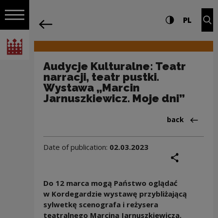
on the entire
Audycje Kulturalne: Teatr narracji, te
Settings and search
High contrast
CHANG
Exp
PL
Navigation
back
Open navigation
National Centre for Culture Poland
Audycje Kulturalne: Teatr
narracji, teatr pustki.
Wystawa „Marcin
Jarnuszkiewicz. Moje dni”
Back to:Aktua
back
Date of publication:
02.03.2023
share
prin
Do 12 marca mogą Państwo oglądać
w Kordegardzie wystawę przybliżającą
sylwetkę scenografa i reżysera
teatralnego Marcina Jarnuszkiewicza.