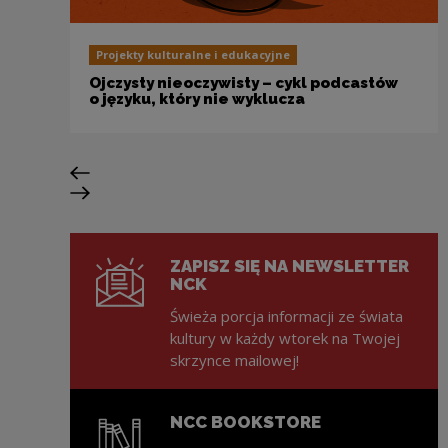
Projekty kulturalne i edukacyjne
Ojczysty nieoczywisty – cykl podcastów
o języku, który nie wyklucza
Previous slide
Next slide
ZAPISZ SIĘ NA NEWSLETTER
NCK
Świeża porcja informacji ze świata
kultury w każdy wtorek na Twojej
skrzynce mailowej!
NCC BOOKSTORE