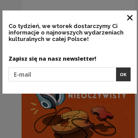
Posłuchaj podcastu
Clo
Co tydzień, we wtorek dostarczymy Ci
informacje o najnowszych wydarzeniach
kulturalnych w całej Polsce!
Zapisz się na nasz newsletter!
Recommended
Podaj e-mail
OK