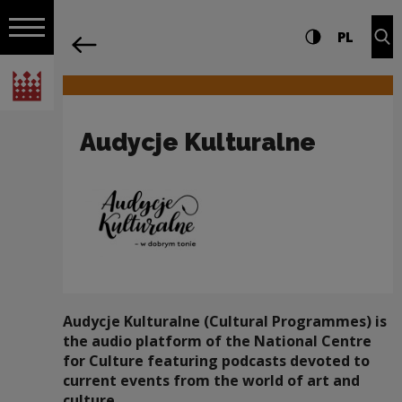
on the entire
Audycje Kulturalne | Narodowe Centru
Settings and search
High contrast
CHANG
Exp
PL
Navigation
back
Open navigation
National Centre for Culture Poland
Audycje Kulturalne
Audycje Kulturalne (Cultural Programmes)
is
the audio platform of the National Centre
for Culture featuring podcasts devoted to
current events from the world of art and
culture.