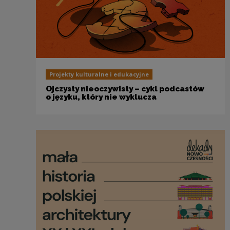
Projekty kulturalne i edukacyjne
Ojczysty nieoczywisty – cykl podcastów
o języku, który nie wyklucza