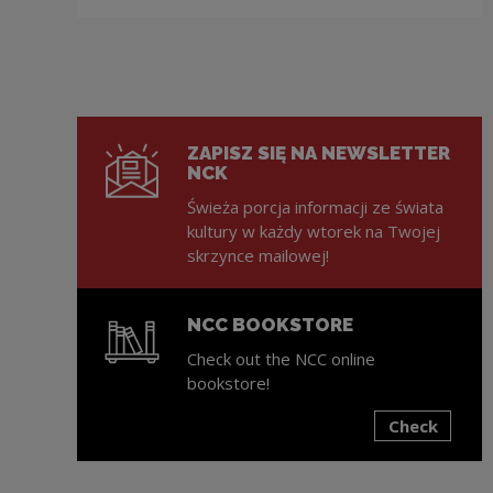
ZAPISZ SIĘ NA NEWSLETTER
NCK
Świeża porcja informacji ze świata
kultury w każdy wtorek na Twojej
skrzynce mailowej!
NCC BOOKSTORE
Check out the NCC online
bookstore!
Check
Note, the link will open in a new window