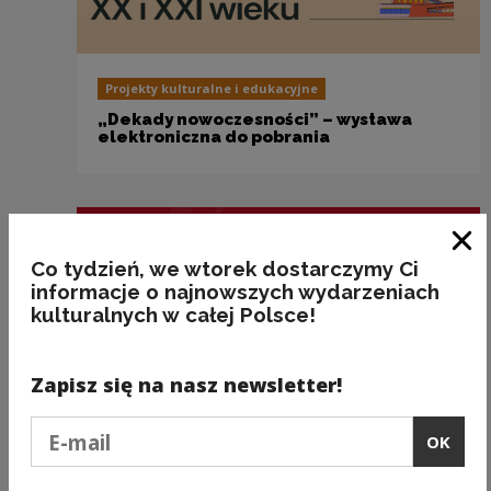
Projekty kulturalne i edukacyjne
„Dekady nowoczesności” – wystawa
elektroniczna do pobrania
Clo
Co tydzień, we wtorek dostarczymy Ci
informacje o najnowszych wydarzeniach
kulturalnych w całej Polsce!
Zapisz się na nasz newsletter!
Podaj e-mail
OK