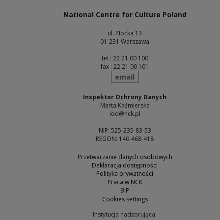
National Centre for Culture Poland
ul. Płocka 13
01-231 Warszawa
tel : 22 21 00 100
fax : 22 21 00 101
send
email
Inspektor Ochrony Danych
Marta Kaźmierska
iod@nck.pl
NIP: 525-235-83-53
REGON: 140-468-418
Przetwarzanie danych osobowych
Deklaracja dostępności
Polityka prywatności
Praca w NCK
BIP
Cookies settings
Instytucja nadzorująca: