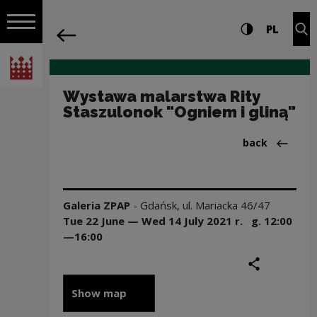
on the entire
Wystawa malarstwa Rity Staszulonok "O
Settings and search
High contrast
CHANG
Exp
PL
Navigation
back
Open navigation
National Centre for Culture Poland
Wystawa malarstwa Rity
Staszulonok "Ogniem i gliną"
Back to:Dział
back
Galeria ZPAP
-
Gdańsk
,
ul. Mariacka 46/47
Tue 22 June — Wed 14 July
2021
r. g.
12:00
—16:00
share
print
Show map