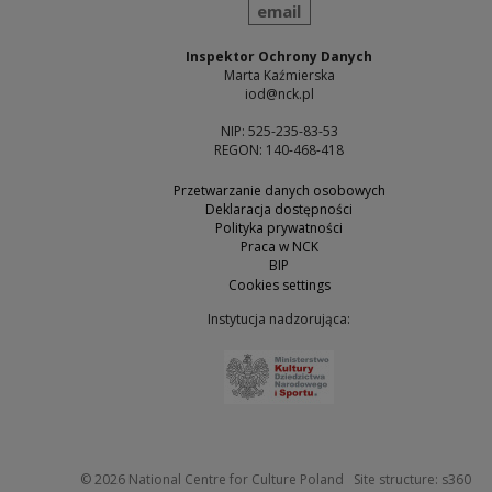
send
email
Inspektor Ochrony Danych
Marta Kaźmierska
iod@nck.pl
NIP: 525-235-83-53
REGON: 140-468-418
Przetwarzanie danych osobowych
Deklaracja dostępności
Polityka prywatności
Praca w NCK
BIP
Cookies settings
Instytucja nadzorująca:
Note, the link will open 
Not
© 2026
National Centre for Culture Poland
Site structure:
s360