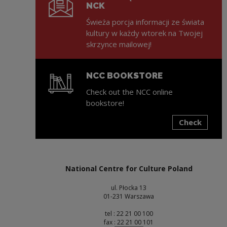
NCK
Świeża porcja informacji ze świata
kultury w każdy wtorek na Twojej
skrzynce mailowej!
NCC BOOKSTORE
Check out the NCC online
bookstore!
Check
Note, the link will open in a new window
National Centre for Culture Poland
ul. Płocka 13
01-231 Warszawa
tel : 22 21 00 100
fax : 22 21 00 101