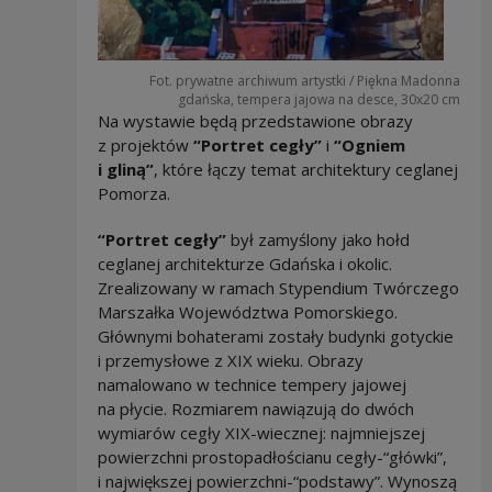
Fot. prywatne archiwum artystki / Piękna Madonna
gdańska, tempera jajowa na desce, 30x20 cm
Na wystawie będą przedstawione obrazy
z projektów
“Portret cegły”
i
“Ogniem
i gliną”
, które łączy temat architektury ceglanej
Pomorza.
“Portret cegły”
był zamyślony jako hołd
ceglanej architekturze Gdańska i okolic.
Zrealizowany w ramach Stypendium Twórczego
Marszałka Województwa Pomorskiego.
Głównymi bohaterami zostały budynki gotyckie
i przemysłowe z XIX wieku. Obrazy
namalowano w technice tempery jajowej
na płycie. Rozmiarem nawiązują do dwóch
wymiarów cegły XIX-wiecznej: najmniejszej
powierzchni prostopadłościanu cegły-“główki”,
i największej powierzchni-“podstawy”. Wynoszą