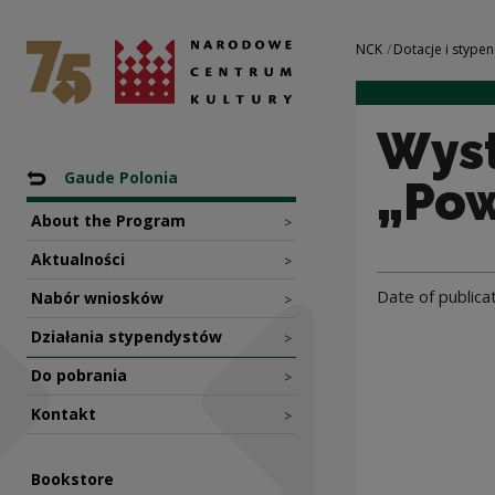
Wystawa-instalacj
National Centre for Culture Poland
Navigation
NCK
Dotacje i stypen
Wyst
Nawigacja
Back to: Programy
Gaude Polonia
„Pow
About the Program
>
Aktualności
>
Date of publica
Nabór wniosków
>
Działania stypendystów
>
Do pobrania
>
Kontakt
>
Bookstore