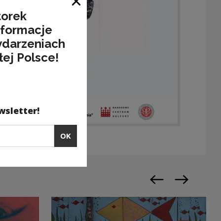
Close window
torek
nformacje
ydarzeniach
łej Polsce!
wsletter!
OK
Previous slide
Next slide