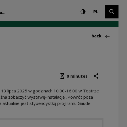
Settings and search
High contrast
CHANGE LAN
Expand 
r” | Narodowe Centr
PL
...
Back to:Działani
back
Średni czas czytania
share
print
0 minutes
i 13 lipca 2025 w godzinach 10.00-16.00 w Teatrze
ożna zobaczyć wystawę-instalację „Powrót poza
tóra aktualnie jest stypendystką programu Gaude