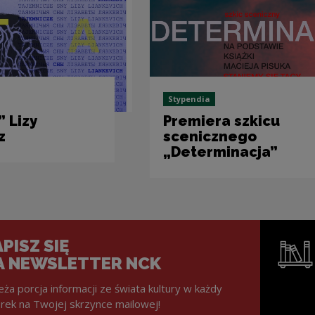
Stypendia
 Lizy
Premiera szkicu
z
scenicznego
„Determinacja”
PISZ SIĘ
A NEWSLETTER NCK
eża porcja informacji ze świata kultury w każdy
rek na Twojej skrzynce mailowej!