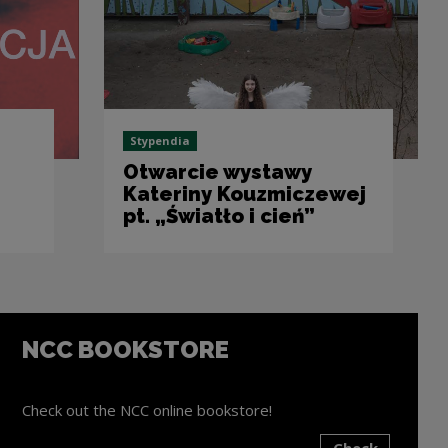
Stypendia
Otwarcie wystawy
Kateriny Kouzmiczewej
pt. „Światło i cień”
NCC BOOKSTORE
Check out the NCC online bookstore!