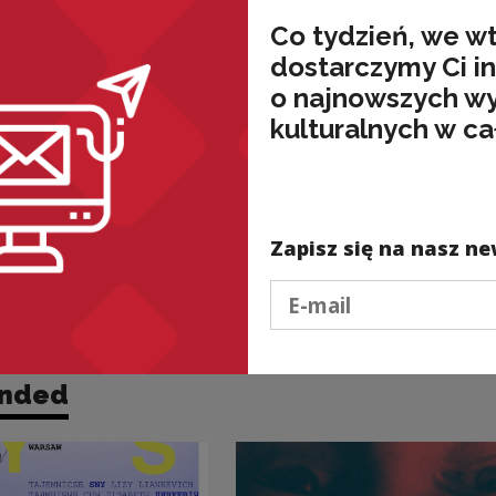
Co tydzień, we w
dostarczymy Ci i
o najnowszych w
kulturalnych w ca
Zapisz się na nasz ne
Podaj e-mail
nded