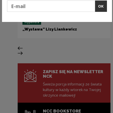
Podaj e-mail
OK
Stypendia
„Wystawa” Lizy Liankewicz
Previous slide
Next slide
ZAPISZ SIĘ NA NEWSLETTER
NCK
Świeża porcja informacji ze świata
kultury w każdy wtorek na Twojej
skrzynce mailowej!
NCC BOOKSTORE