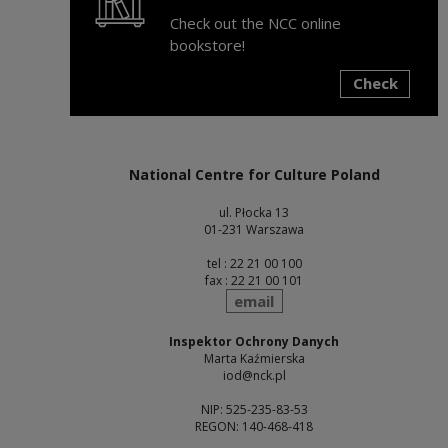
Check out the NCC online
bookstore!
Check
Note, the link will open in a new window
National Centre for Culture Poland
ul. Płocka 13
01-231 Warszawa
tel : 22 21 00 100
fax : 22 21 00 101
send
email
Inspektor Ochrony Danych
Marta Kaźmierska
iod@nck.pl
NIP: 525-235-83-53
REGON: 140-468-418