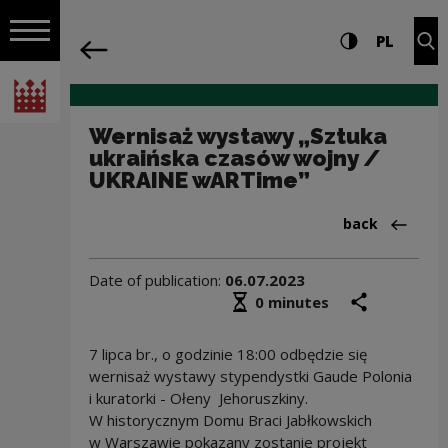
on the entire
Wernisaż wystawy „Sztuka ukraińska c
Settings and search
High contrast
CHANG
Exp
PL
Navigation
back
Open navigation
National Centre for Culture Poland
Wernisaż wystawy „Sztuka
ukraińska czasów wojny /
UKRAINE wARTime”
Back to:Dział
back
Date of publication:
06.07.2023
Średni czas czytania
share
prin
0 minutes
7 lipca br., o godzinie 18:00 odbędzie się
wernisaż wystawy stypendystki Gaude Polonia
i kuratorki - Ołeny Jehoruszkiny.
W historycznym Domu Braci Jabłkowskich
w Warszawie pokazany zostanie projekt