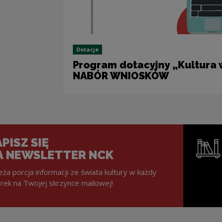
Dotacje
Program dotacyjny „Kultura w
NABÓR WNIOSKÓW
PISZ SIĘ
A NEWSLETTER NCK
eża porcja informacji ze świata kultury w każdy
rek na Twojej skrzynce mailowej!
Note, the l