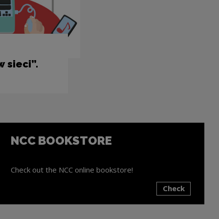
 sieci”.
NCC BOOKSTORE
Check out the NCC online bookstore!
Check
ink will open in a new window