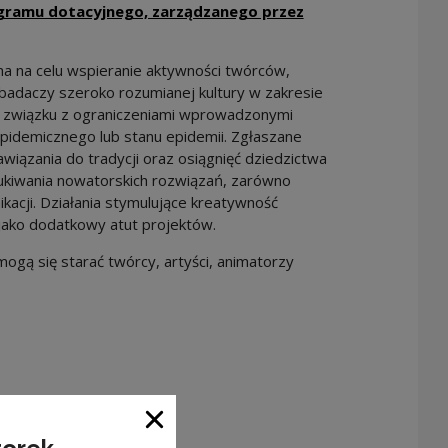
gramu dotacyjnego, zarządzanego przez
a na celu wspieranie aktywności twórców,
badaczy szeroko rozumianej kultury w zakresie
w związku z ograniczeniami wprowadzonymi
pidemicznego lub stanu epidemii. Zgłaszane
wiązania do tradycji oraz osiągnięć dziedzictwa
szukiwania nowatorskich rozwiązań, zarówno
kacji. Działania stymulujące kreatywność
jako dodatkowy atut projektów.
ogą się starać twórcy, artyści, animatorzy
Close window