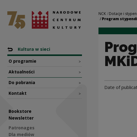
Program stypendia
National Centre for Culture Poland
Navigation
NCK
Dotacje i stypen
Program stypendia
Prog
Nawigacja
Back to: Programy dotacyjne NCK
Kultura w sieci
MKiD
O programie
>
Aktualności
>
Do pobrania
>
Date of publica
Kontakt
>
Bookstore
Newsletter
Patronages
Dla mediów