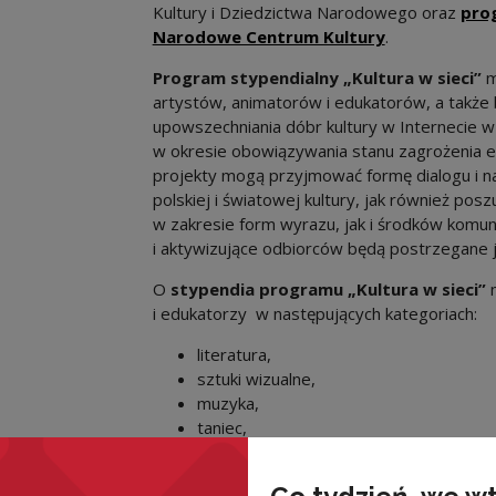
Kultury i Dziedzictwa Narodowego oraz
pro
Narodowe Centrum Kultury
.
Program stypendialny
„Kultura w sieci”
m
artystów, animatorów i edukatorów, a także 
upowszechniania dóbr kultury w Internecie 
w okresie obowiązywania stanu zagrożenia e
projekty mogą przyjmować formę dialogu i na
polskiej i światowej kultury, jak również po
w zakresie form wyrazu, jak i środków komuni
i aktywizujące odbiorców będą postrzegane 
O
stypendia programu „Kultura w sieci”
m
i edukatorzy w następujących kategoriach:
literatura,
sztuki wizualne,
muzyka,
taniec,
teatr,
film,