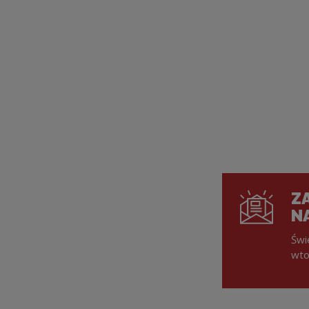
ZA
N
Świ
wto