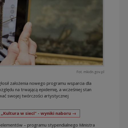
Fot. mkidn.gov.pl
głosił założenia nowego programu wsparcia dla
względu na trwającą epidemię, a wcześniej stan
wać swojej twórczości artystycznej
Note, the link will open
Kultura w sieci” - wyniki naboru →
h elementów – programu stypendialnego Ministra