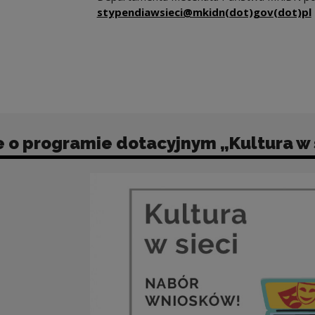
stypendiawsieci@mkidn(dot)gov(dot)pl
 o programie dotacyjnym „Kultura w 