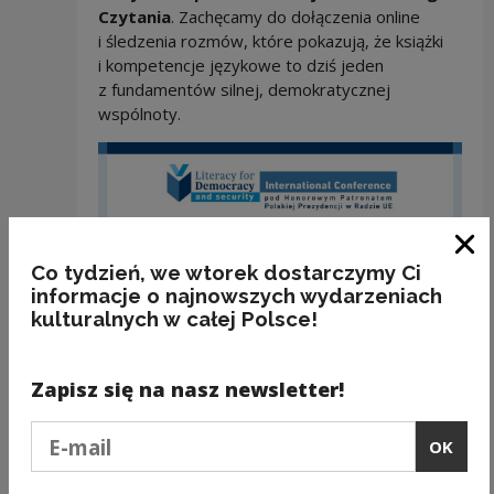
Czytania
. Zachęcamy do dołączenia online
i śledzenia rozmów, które pokazują, że książki
i kompetencje językowe to dziś jeden
z fundamentów silnej, demokratycznej
wspólnoty.
Clo
Co tydzień, we wtorek dostarczymy Ci
informacje o najnowszych wydarzeniach
kulturalnych w całej Polsce!
Zapisz się na nasz newsletter!
Podaj e-mail
OK