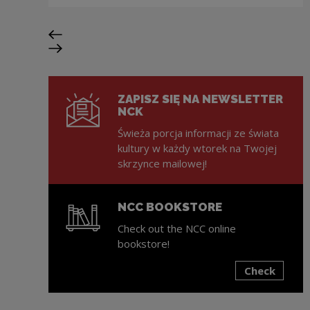
Previous slide
Next slide
ZAPISZ SIĘ NA NEWSLETTER
NCK
Świeża porcja informacji ze świata
kultury w każdy wtorek na Twojej
skrzynce mailowej!
NCC BOOKSTORE
Check out the NCC online
bookstore!
Check
Note, the link will open in a new window