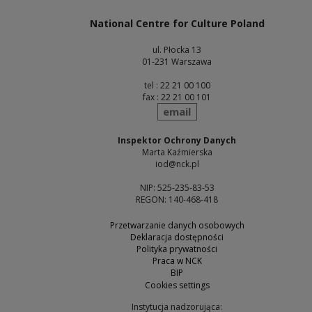
National Centre for Culture Poland
ul. Płocka 13
01-231 Warszawa
tel : 22 21 00 100
fax : 22 21 00 101
send
email
Inspektor Ochrony Danych
Marta Kaźmierska
iod@nck.pl
NIP: 525-235-83-53
REGON: 140-468-418
Przetwarzanie danych osobowych
Deklaracja dostępności
Polityka prywatności
Praca w NCK
BIP
Cookies settings
Instytucja nadzorująca: