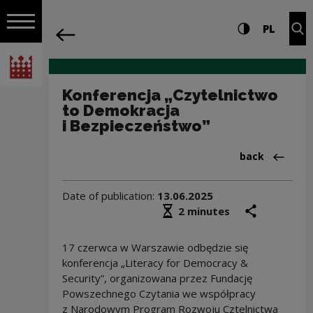
on the entire
Konferencja „Czytelnictwo to Demokra
Settings and search
High contrast
CHANG
Exp
PL
Navigation
back
Open navigation
National Centre for Culture Poland
Konferencja „Czytelnictwo
to Demokracja
i Bezpieczeństwo”
Back to:Aktua
back
Date of publication:
13.06.2025
Średni czas czytania
share
prin
2 minutes
17 czerwca w Warszawie odbędzie się
konferencja „Literacy for Democracy &
Security”, organizowana przez Fundację
Powszechnego Czytania we współpracy
z Narodowym Program Rozwoju Cztelnictwa