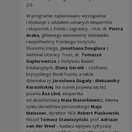
2.0.
W programie zaplanowano wystąpienia
i dyskusje z udziałem uznanych ekspertów
i ekspertek z Polski i zagranicy – m.in. dr.
Piotra
Araka
, głównego ekonomisty VeloBanku
i współtwórcy Polskiego Instytutu
Ekonomicznego,
Jonathana Douglasa
z
National Literacy Trust, dr.
Tomasza
Gajderowicza
z Instytutu Badań
Edukacyjnych,
Diany Gerald
– szefowej
brytyjskiego BookTrustu, a także
dziennikarzy
Jarosława Gugały
i
Aleksandry
Karasińskiej
. Na scenie pojawią się też
pisarka
Åsa Lind
, ekspertka
od dezinformacji
Maia Mazurkiewic
z, liderka
rynku doradztwa personalnego
Maja
Meissner
, dyrektor NCK
Robert Piaskowski
,
filozof
Tomasz Stawiszyński
, prof.
Adriaan
van der Weel
– badacz wpływu cyfryzacji