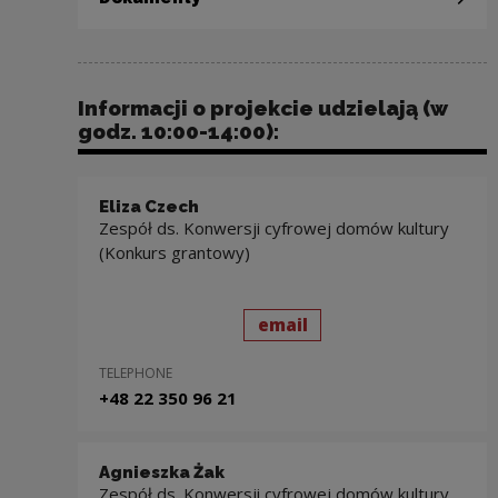
Informacji o projekcie udzielają (w
godz. 10:00-14:00):
Eliza Czech
Zespół ds. Konwersji cyfrowej domów kultury
(Konkurs grantowy)
send
to: Eliza Czech
email
TELEPHONE
+48 22 350 96 21
Agnieszka Żak
Zespół ds. Konwersji cyfrowej domów kultury