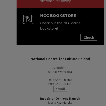
skrzynce mailowej!
NCC BOOKSTORE
Check out the NCC online
bookstore!
Check
Note, the link will open in a new window
National Centre for Culture Poland
ul. Płocka 13
01-231 Warszawa
tel : 22 21 00 100
fax : 22 21 00 101
send
email
Inspektor Ochrony Danych
Marta Kaźmierska