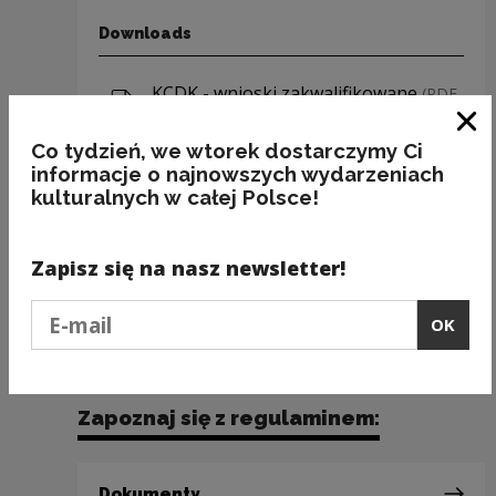
Downloads
Download file
KCDK - wnioski zakwalifikowane
(PDF
577.53 KB)
Clo
Co tydzień, we wtorek dostarczymy Ci
Download file
KCDK - wnioski rozpatrzone
informacje o najnowszych wydarzeniach
negatywnie
(PDF 2.06 MB)
kulturalnych w całej Polsce!
Download file
KCDK - wnioski błędne formalnie
Zapisz się na nasz newsletter!
(PDF 717.29 KB)
Podaj e-mail
OK
Zapoznaj się z regulaminem:
Dokumenty