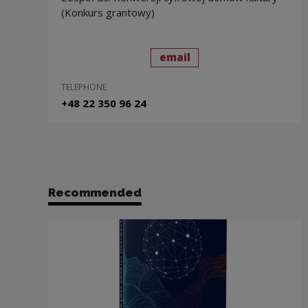
(Konkurs grantowy)
send
to: Agnieszka Żak
email
TELEPHONE
+48 22 350 96 24
Recommended