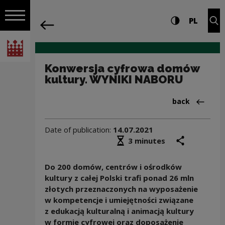
on the entire
Konwersja cyfrowa domów kultury. WY
Settings and search
High contrast
CHANG
Exp
PL
Navigation
back
Open navigation
National Centre for Culture Poland
Konwersja cyfrowa domów
kultury. WYNIKI NABORU
Back to:Aktua
back
Date of publication:
14.07.2021
Średni czas czytania
share
prin
3 minutes
Do 200
domów, centrów i ośrodków
kultury
z całej Polski trafi ponad 26 mln
złotych przeznaczonych na wyposażenie
w kompetencje i umiejętności związane
z edukacją kulturalną i animacją kultury
w formie cyfrowej oraz doposażenie