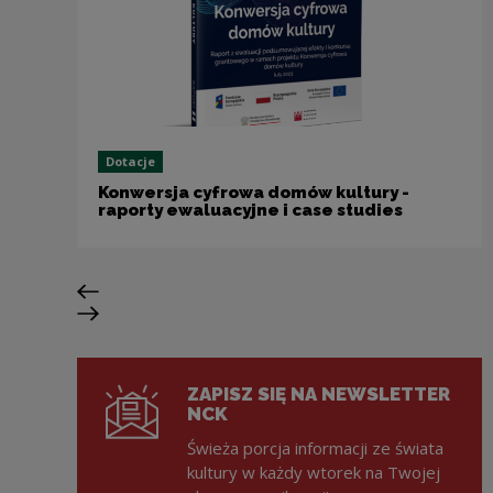
Dotacje
Konwersja cyfrowa domów kultury -
raporty ewaluacyjne i case studies
Previous slide
Next slide
ZAPISZ SIĘ NA NEWSLETTER
NCK
Świeża porcja informacji ze świata
kultury w każdy wtorek na Twojej