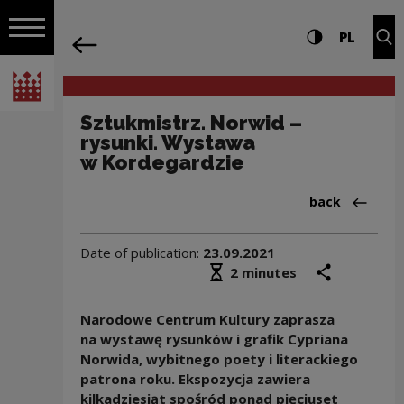
on the entire
Sztukmistrz. Norwid – rysunki. Wystaw
Settings and search
High contrast
CHANG
Exp
PL
Navigation
back
Open navigation
National Centre for Culture Poland
Sztukmistrz. Norwid –
rysunki. Wystawa
w Kordegardzie
Back to:Infor
back
Date of publication:
23.09.2021
Średni czas czytania
share
prin
2 minutes
Narodowe Centrum Kultury zaprasza
na wystawę
rysunków i grafik Cypriana
Norwida, wybitnego poety i literackiego
patrona roku. Ekspozycja zawiera
kilkadziesiąt spośr
ó
d ponad pię
ciuset