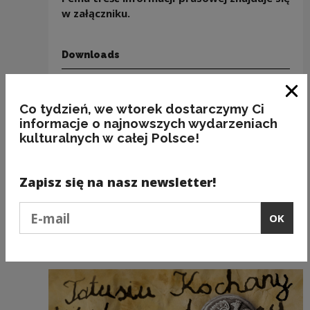
w załączniku.
Downloads
Download file
Kordegarda_ Norwid w rysunkach_
Clo
inf_prasowa 20.09.2021
(DOCX 93.76
Co tydzień, we wtorek dostarczymy Ci
informacje o najnowszych wydarzeniach
KB)
kulturalnych w całej Polsce!
Download file
Kordegarda_ Norwid
w rysunkach_grafiki web
(ZIP 2.42 MB)
Zapisz się na nasz newsletter!
Podaj e-mail
OK
Recommended