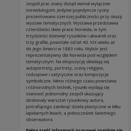
zespół prac znany dotąd niemal wyłącznie
norwidologom. Jedynie pojedyncze ryciny
prezentowano szerszej publiczności przy okazji
wystaw tematycznych. Wystawa przedstawia
czterdzieści dwie prace Norwida, w tym
trzydzieści dziewięć rysunków i akwareli oraz
trzy grafiki, powstałe od lat 40. XIX wieku aż
do jego śmierci w 1883 roku. Wybór jest
reprezentatywny dla Norwida pod względem
tematycznym. Na ekspozycję składają się
autoportrety, portrety, sceny religijne,
rodzajowe i satyryczne oraz kompozycje
symboliczne. Mimo różnego czasu powstania
i różnorodnych technik, rysunki wydają się
stanowić jednorodny zespół ukazujący
doskonały warsztat rysunkowy autora,
potrafiącego zamknąć dzieła plastyczne w kilku
lapidarnych liniach, a jednocześnie świetnego
obserwatora.
Pełna treść informacji prasowej znajduje się