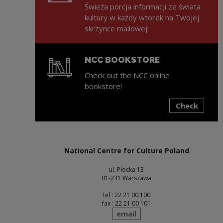
Świeża porcja informacji ze świata
kultury w każdy wtorek na Twojej
skrzynce mailowej!
NCC BOOKSTORE
Check out the NCC online
bookstore!
Check
Note, the link will open in a new window
National Centre for Culture Poland
ul. Płocka 13
01-231 Warszawa
tel : 22 21 00 100
fax : 22 21 00 101
send
email