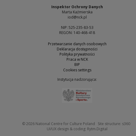
Inspektor Ochrony Danych
Marta Kaźmierska
iod@nck.pl
NIP: 525-235-83-53
REGON: 140-468-418
Przetwarzanie danych osobowych
Deklaracja dostępności
Polityka prywatności
Praca w NCK
BIP
Cookies settings
Instytucja nadzorująca:
Note, the link will open 
Not
© 2026
National Centre for Culture Poland
Site structure:
s360
Note, the link w
UI/UX design & coding:
Rytm.Digital