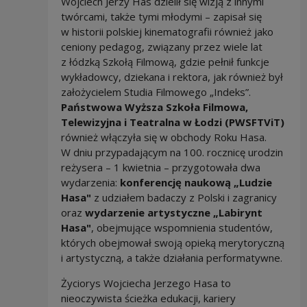
Wojciech Jerzy Has dzielił się wizją z innymi
twórcami, także tymi młodymi – zapisał się
w historii polskiej kinematografii również jako
ceniony pedagog, związany przez wiele lat
z łódzką Szkołą Filmową, gdzie pełnił funkcje
wykładowcy, dziekana i rektora, jak również był
założycielem Studia Filmowego „Indeks”.
Państwowa Wyższa Szkoła Filmowa,
Telewizyjna i Teatralna w Łodzi (PWSFTViT)
również włączyła się w obchody Roku Hasa.
W dniu przypadającym na 100. rocznicę urodzin
reżysera – 1 kwietnia – przygotowała dwa
wydarzenia:
konferencję naukową „Ludzie
Hasa"
z udziałem badaczy z Polski i zagranicy
oraz
wydarzenie artystyczne „Labirynt
Hasa"
, obejmujące wspomnienia studentów,
których obejmował swoją opieką merytoryczną
i artystyczną, a także działania performatywne.
Życiorys Wojciecha Jerzego Hasa to
nieoczywista ścieżka edukacji, kariery