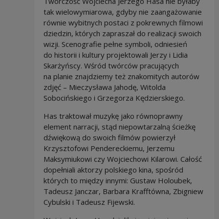
Twórczość Wojciecha Jerzego Hasa nie byłaby
tak wielowymiarowa, gdyby nie zaangażowanie
równie wybitnych postaci z pokrewnych filmowi
dziedzin, których zapraszał do realizacji swoich
wizji. Scenografie pełne symboli, odniesień
do historii i kultury projektowali Jerzy i Lidia
Skarżyńscy. Wśród twórców pracujących
na planie znajdziemy też znakomitych autorów
zdjęć – Mieczysława Jahodę, Witolda
Sobocińskiego i Grzegorza Kędzierskiego.
Has traktował muzykę jako równoprawny
element narracji, stąd niepowtarzalną ścieżkę
dźwiękową do swoich filmów powierzył
Krzysztofowi Pendereckiemu, Jerzemu
Maksymiukowi czy Wojciechowi Kilarowi. Całość
dopełniali aktorzy polskiego kina, spośród
których to między innymi: Gustaw Holoubek,
Tadeusz Janczar, Barbara Krafftówna, Zbigniew
Cybulski i Tadeusz Fijewski.