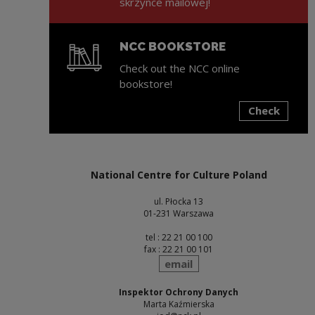
skrzynce mailowej!
NCC BOOKSTORE
Check out the NCC online
bookstore!
Check
Note, the link will open in a new window
National Centre for Culture Poland
ul. Płocka 13
01-231 Warszawa
tel : 22 21 00 100
fax : 22 21 00 101
send
email
Inspektor Ochrony Danych
Marta Kaźmierska