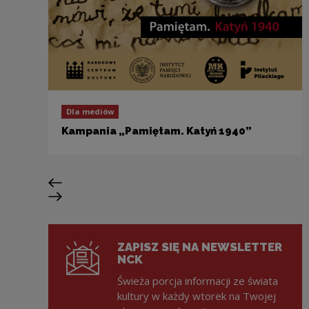
Dla mediów
Kampania „Pamiętam. Katyń 1940”
Previous slide
Next slide
ZAPISZ SIĘ NA NEWSLETTER
NCK
Świeża porcja informacji ze świata
kultury w każdy wtorek na Twojej