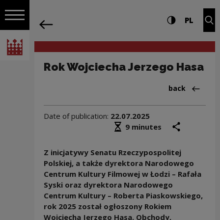
on the entire
Rok Wojciecha Jerzego Hasa | Narodow
Settings and search
High contrast
CHANG
Exp
PL
Navigation
back
Open navigation
National Centre for Culture Poland
Rok Wojciecha Jerzego Hasa
Back to:Infor
back
Date of publication:
22.07.2025
Średni czas czytania
share
prin
9 minutes
Z inicjatywy Senatu Rzeczypospolitej
Polskiej, a także dyrektora Narodowego
Centrum Kultury Filmowej w Łodzi – Rafała
Syski oraz dyrektora Narodowego
Centrum Kultury – Roberta Piaskowskiego,
rok 2025 został ogłoszony Rokiem
Wojciecha Jerzego Hasa. Obchody,