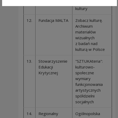
kompetencji kadr
kultury
12.
Fundacja MALTA
Zobacz kulturę.
Archiwum
materiałów
wizualnych
z badań nad
kulturą w Polsce
13.
Stowarzyszenie
"SZTUKAteria":
Edukacji
kulturowo-
Krytycznej
społeczne
wymiary
funkcjonowania
artystycznych
spółdzielni
socjalnych
14.
Regionalny
Ogólnopolska