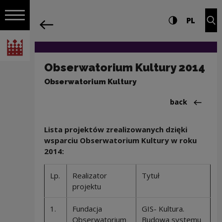
on the entire
Obserwatorium Kultury 2014 | Narodow
Settings and search
High contrast
CHANG
Exp
PL
Navigation
back
Open navigation
National Centre for Culture Poland
Obserwatorium Kultury 2014
Obserwatorium Kultury
Back to:Progr
back
Lista projektów zrealizowanych dzięki
wsparciu Obserwatorium Kultury w roku
2014:
Lp.
Realizator
Tytuł
projektu
1.
Fundacja
GIS- Kultura.
Obserwatorium
Budowa systemu