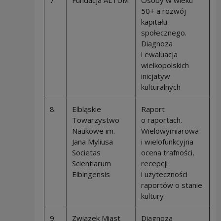
7.
Fundacja ALTUM
Osoby w wieku
50+ a rozwój
kapitału
społecznego.
Diagnoza
i ewaluacja
wielkopolskich
inicjatyw
kulturalnych
8.
Elbląskie
Raport
Towarzystwo
o raportach.
Naukowe im.
Wielowymiarowa
Jana Myliusa
i wielofunkcyjna
Societas
ocena trafności,
Scientiarum
recepcji
Elbingensis
i użyteczności
raportów o stanie
kultury
9.
Związek Miast
Diagnoza