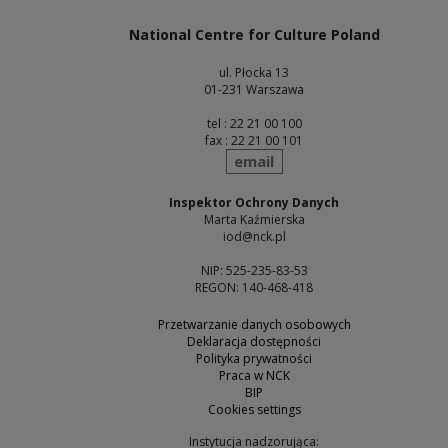
National Centre for Culture Poland
ul. Płocka 13
01-231 Warszawa
tel : 22 21 00 100
fax : 22 21 00 101
send
email
Inspektor Ochrony Danych
Marta Kaźmierska
iod@nck.pl
NIP: 525-235-83-53
REGON: 140-468-418
Przetwarzanie danych osobowych
Deklaracja dostępności
Polityka prywatności
Praca w NCK
BIP
Cookies settings
Instytucja nadzorująca: