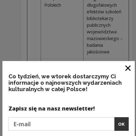
Polskich
długofalowych
efektów szkoleń
bibliotekarzy
publicznych
województwa
mazowieckiego –
badania
jakościowe
10.
Raciborskie
Kultura 50+
Stowarzyszenie
na obszarach
Clo
Co tydzień, we wtorek dostarczymy Ci
Kulturalne ASK
wiejskich Śląska
informacje o najnowszych wydarzeniach
kulturalnych w całej Polsce!
11.
Łódzki Dom
Idea longlife
Kultury
learning a sektor
kultury
Zapisz się na nasz newsletter!
województwa
łódzkiego -
Podaj e-mail
OK
badanie
podnoszenia