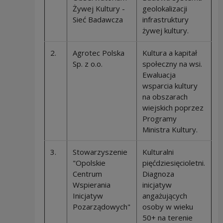
Żywej Kultury -
geolokalizacji
Sieć Badawcza
infrastruktury
żywej kultury.
2.
Agrotec Polska
Kultura a kapitał
Sp. z o.o.
społeczny na wsi.
Ewaluacja
wsparcia kultury
na obszarach
wiejskich poprzez
Programy
Ministra Kultury.
3.
Stowarzyszenie
Kulturalni
"Opolskie
pięćdziesięcioletni.
Centrum
Diagnoza
Wspierania
inicjatyw
Inicjatyw
angażujących
Pozarządowych"
osoby w wieku
50+ na terenie