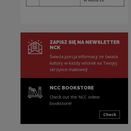
ZAPISZ SIĘ NA NEWSLETTER
NCK
Świeża porcja informacji ze świata
kultury w każdy wtorek na Twojej
skrzynce mailowej!
NCC BOOKSTORE
Check out the NCC online
bookstore!
Check
Note, the link will open in a new window