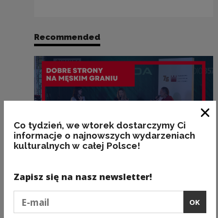
Recommended
Clo
Co tydzień, we wtorek dostarczymy Ci
informacje o najnowszych wydarzeniach
kulturalnych w całej Polsce!
Zapisz się na nasz newsletter!
News
Podaj e-mail
OK
Dobre Strony na Męskim Graniu
w Krakowie. Przed nami przedostatni