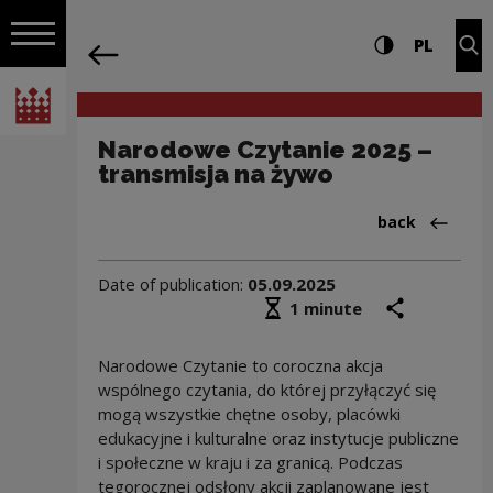
on the entire
Narodowe Czytanie 2025 – transmisja 
Settings and search
High contrast
CHANG
Exp
PL
Navigation
back
Open navigation
National Centre for Culture Poland
Narodowe Czytanie 2025 –
transmisja na żywo
Back to:News
back
Date of publication:
05.09.2025
Średni czas czytania
share
prin
1 minute
Narodowe Czytanie to coroczna akcja
wspólnego czytania, do której przyłączyć się
mogą wszystkie chętne osoby, placówki
edukacyjne i kulturalne oraz instytucje publiczne
i społeczne w kraju i za granicą. Podczas
tegorocznej odsłony akcji zaplanowane jest