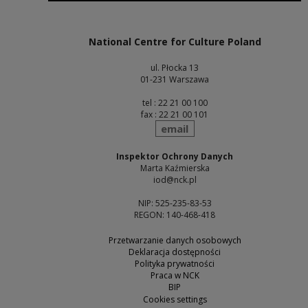
Note, the link will open in a new window
National Centre for Culture Poland
ul. Płocka 13
01-231 Warszawa
tel : 22 21 00 100
fax : 22 21 00 101
send
email
Inspektor Ochrony Danych
Marta Kaźmierska
iod@nck.pl
NIP: 525-235-83-53
REGON: 140-468-418
Przetwarzanie danych osobowych
Deklaracja dostępności
Polityka prywatności
Praca w NCK
BIP
Cookies settings