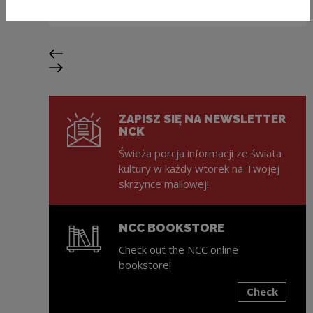
przystanek trasy!
Previous slide
Next slide
ZAPISZ SIĘ NA NEWSLETTER
NCK
Świeża porcja informacji ze świata
kultury w każdy wtorek na Twojej
skrzynce mailowej!
NCC BOOKSTORE
Check out the NCC online
bookstore!
Check