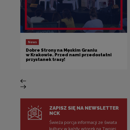
News
Dobre Strony na Męskim Graniu
w Krakowie. Przed nami przedostatni
przystanek trasy!
Previous slide
Next slide
ZAPISZ SIĘ NA NEWSLETTER
NCK
Świeża porcja informacji ze świata
kultury w każdy wtorek na Twojej