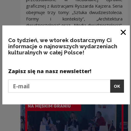
graficznej z ilustracjami Ryszarda Kajzera. Seria
obejmuje trzy tomy: „Sztuka dwudziestolecia.
Formy i konteksty”, „Architektura
dwudziestolecia” oraz „Media dwudziestolecia”.
Do wygrania podczas spaceru lub do nabycia
w księgarni NCK online.
Clo
Co tydzień, we wtorek dostarczymy Ci
informacje o najnowszych wydarzeniach
Księgarnia NCK online
kulturalnych w całej Polsce!
Zapisz się na nasz newsletter!
Recommended
Podaj e-mail
OK