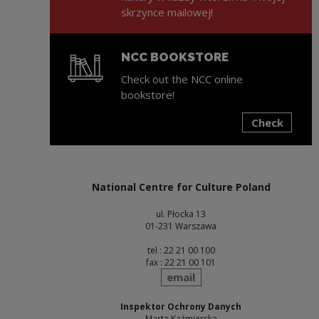
skrzynce mailowej!
NCC BOOKSTORE
Check out the NCC online
bookstore!
Check
Note, the link will open in a new window
National Centre for Culture Poland
ul. Płocka 13
01-231 Warszawa
tel : 22 21 00 100
fax : 22 21 00 101
send
email
Inspektor Ochrony Danych
Marta Kaźmierska