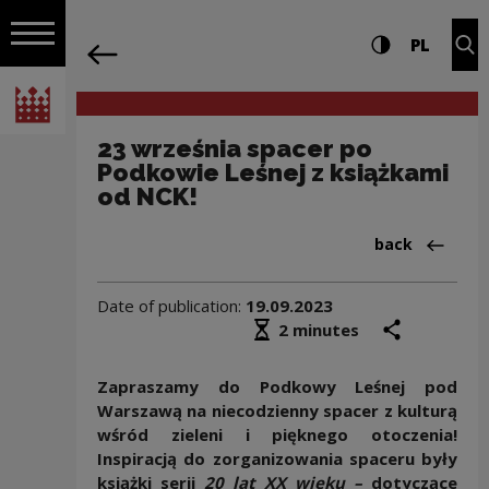
on the entire
23 września spacer po Podkowie Leśnej
Settings and search
High contrast
CHANG
Exp
PL
Navigation
back
Open navigation
National Centre for Culture Poland
23 września spacer po
Podkowie Leśnej z książkami
od NCK!
Back to:News
back
Date of publication:
19.09.2023
Średni czas czytania
share
prin
2 minutes
Zapraszamy do Podkowy Leśnej pod
Warszawą na niecodzienny spacer z kulturą
wśród zieleni i pięknego otoczenia!
Inspiracją do zorganizowania spaceru były
książki serii
20 lat XX wieku –
dotyczące