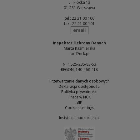
ul. Płocka 13
01-231 Warszawa
tel : 22 21 00 100
fax : 22 21 00 101
send
email
Inspektor Ochrony Danych
Marta Kaźmierska
iod@nck.pl
NIP: 525-235-83-53
REGON: 140-468-418
Przetwarzanie danych osobowych
Deklaracja dostępności
Polityka prywatności
Praca w NCK
BIP
Cookies settings
Instytucja nadzorująca:
Note, the link will open 