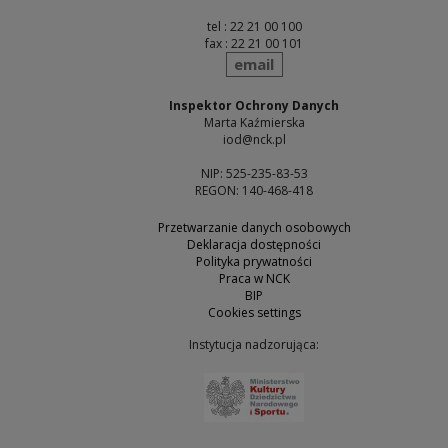
tel : 22 21 00 100
fax : 22 21 00 101
send
email
Inspektor Ochrony Danych
Marta Kaźmierska
iod@nck.pl
NIP: 525-235-83-53
REGON: 140-468-418
Przetwarzanie danych osobowych
Deklaracja dostępności
Polityka prywatności
Praca w NCK
BIP
Cookies settings
Instytucja nadzorująca:
Note, the link will open 