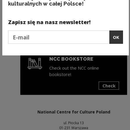
kulturalnych w całej Polsce!
ZAPISZ SIĘ NA NEWSLETTER
NCK
Zapisz się na nasz newsletter!
Świeża porcja informacji ze świata
Podaj e-mail
kultury w każdy wtorek na Twojej
OK
skrzynce mailowej!
NCC BOOKSTORE
Check out the NCC online
bookstore!
Check
Note, the link will open in a new window
National Centre for Culture Poland
ul. Płocka 13
01-231 Warszawa