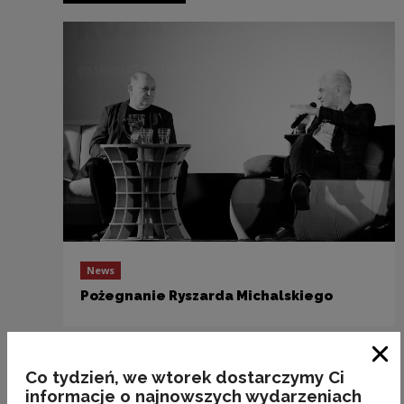
News
Pożegnanie Ryszarda Michalskiego
Previous slide
Clo
Co tydzień, we wtorek dostarczymy Ci
Next slide
informacje o najnowszych wydarzeniach