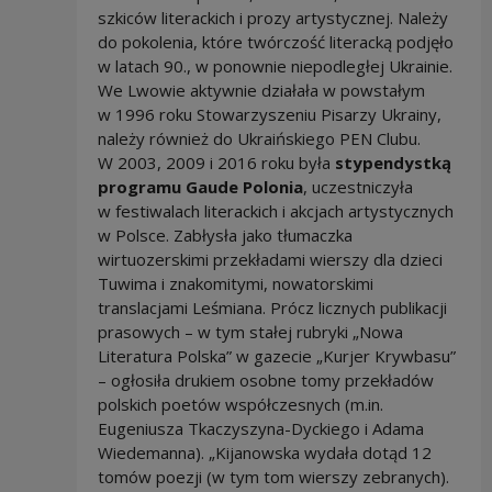
szkiców literackich i prozy artystycznej. Należy
do pokolenia, które twórczość literacką podjęło
w latach 90., w ponownie niepodległej Ukrainie.
We Lwowie aktywnie działała w powstałym
w 1996 roku Stowarzyszeniu Pisarzy Ukrainy,
należy również do Ukraińskiego PEN Clubu.
W 2003, 2009 i 2016 roku była
stypendystką
programu Gaude Polonia
, uczestniczyła
w festiwalach literackich i akcjach artystycznych
w Polsce. Zabłysła jako tłumaczka
wirtuozerskimi przekładami wierszy dla dzieci
Tuwima i znakomitymi, nowatorskimi
translacjami Leśmiana. Prócz licznych publikacji
prasowych – w tym stałej rubryki „Nowa
Literatura Polska” w gazecie „Kurjer Krywbasu”
– ogłosiła drukiem osobne tomy przekładów
polskich poetów współczesnych (m.in.
Eugeniusza Tkaczyszyna-Dyckiego i Adama
Wiedemanna). „Kijanowska wydała dotąd 12
tomów poezji (w tym tom wierszy zebranych).