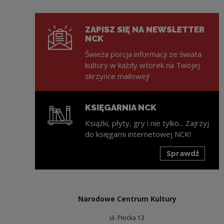
ZAPISZ SIĘ NA NEWSLETTER
NCK
Świeża porcja informacji ze świata
kultury w każdy wtorek na Twojej
skrzynce mailowej!
KSIĘGARNIA NCK
Książki, płyty, gry i nie tylko... Zajrzyj
do księgarni internetowej NCK!
Sprawdź
Uwaga, link zostanie otwarty w nowym oknie
Narodowe Centrum Kultury
ul. Płocka 13