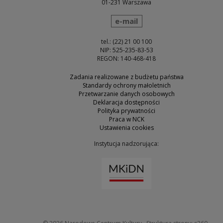
01-231 Warszawa
wyślij wiadomość
e-mail
tel.: (22) 21 00 100
NIP: 525-235-83-53
REGON: 140-468-418
Zadania realizowane z budżetu państwa
Standardy ochrony małoletnich
Przetwarzanie danych osobowych
Deklaracja dostępności
Polityka prywatności
Praca w NCK
Ustawienia cookies
Instytucja nadzorująca:
Uwaga, link zostanie otw
Uwaga