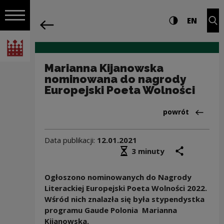
na całej stro
Marianna Kijanowska nominowana do na
Ustawienia i wyszukiw
Wysoki kontra
CHANG
Roz
EN
Nawigacja
powrót
Włącz nawigację
Narodowe Centrum Kultury
Marianna Kijanowska
nominowana do nagrody
Europejski Poeta Wolności
Powrót do:Dział
powrót
Data publikacji:
12.01.2021
Średni czas czytania
podziel się
druk
3 minuty
Ogłoszono nominowanych do Nagrody
Literackiej Europejski Poeta Wolności 2022.
Wśród nich znalazła się była stypendystka
programu Gaude Polonia Marianna
Kijanowska.