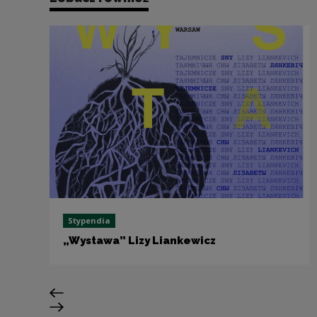
Stypendia
„Wystawa” Lizy Liankewicz
Poprzedni slajd
Następny slajd