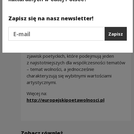
Adama Pomorskiego,
Luljeta Lleshanku
(Albania) w tłumaczeniu Doroty Horodyskiej,
Zapisz się na nasz newsletter!
Petr Hruška
(Czechy) w tłumaczeniu Doroty
Dobrew.
Podaj e-mail
Zapisz
Organizatorem konkursu Nagroda Literacka
Europejski Poeta Wolności jest Miasto Gdańsk.
Celem Nagrody jest wyróżnienie i promocja
zjawisk poetyckich, które podejmują jeden
z najistotniejszych dla współczesności tematów
– temat wolności, a jednocześnie
charakteryzują się wybitnymi wartościami
artystycznymi.
Więcej na:
Uwaga, link 
http://europejskipoetawolnosci.pl
Zobacz również