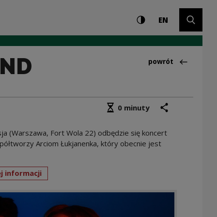
Ustawienia i wyszuki
Wysoki kontrast
CHANGE LAN
Rozwiń 
e Centrum Kultury
EN
AND
Powrót do:Działani
powrót
Średni czas czytania
podziel się
drukuj
0 minuty
ja (Warszawa, Fort Wola 22) odbędzie się koncert
ółtworzy Arciom Łukjanenka, który obecnie jest
j informacji