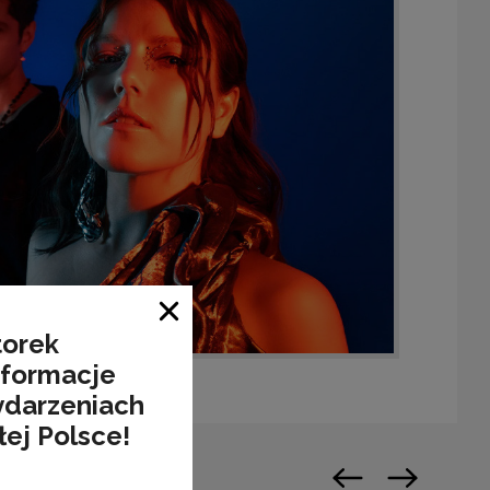
Zamknij okno
torek
nformacje
ydarzeniach
łej Polsce!
Poprzedni slajd
Następny sl