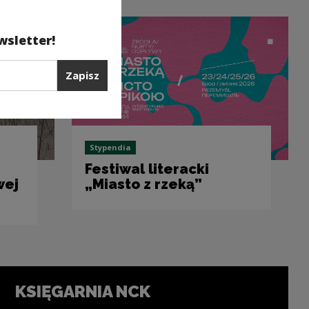
wsletter!
Zapisz
Stypendia
Festiwal literacki
wej
„Miasto z rzeką”
KSIĘGARNIA NCK