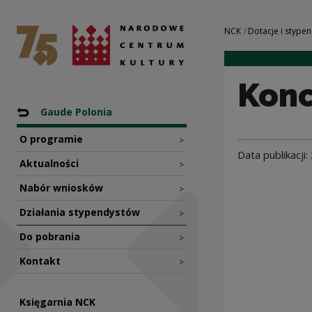
Koncert zespołu 
Narodowe Centrum Kultury
Nawigacja
NCK
Dotacje i stypen
Konc
Nawigacja
Powrót do: Programy
Gaude Polonia
O programie
>
Data publikacji:
Aktualności
>
Nabór wniosków
>
Działania stypendystów
>
Do pobrania
>
Kontakt
>
Księgarnia NCK