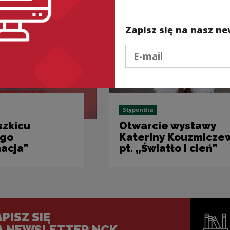
Zapisz się na nasz ne
Podaj e-mail
Stypendia
szkicu
Otwarcie wystawy
ego
Kateriny Kouzmicze
acja”
pt. „Światło i cień”
PISZ SIĘ
A NEWSLETTER NCK