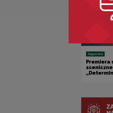
Stypendia
Premiera 
sceniczn
„Determin
ZA
N