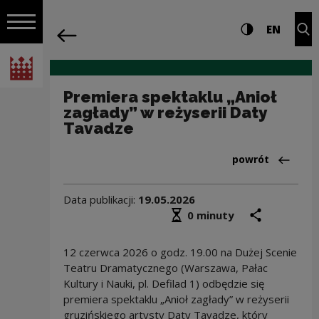
na całej stro
Premiera spektaklu „Anioł zagłady” w 
Ustawienia i wyszukiw
Wysoki kontra
CHANG
Roz
EN
Nawigacja
powrót
Włącz nawigację
Narodowe Centrum Kultury
Premiera spektaklu „Anioł
zagłady” w reżyserii Daty
Tavadze
Powrót do:Dział
powrót
Data publikacji:
19.05.2026
Średni czas czytania
podziel się
druk
0 minuty
12 czerwca 2026 o godz. 19.00 na Dużej Scenie
Teatru Dramatycznego (Warszawa, Pałac
Kultury i Nauki, pl. Defilad 1) odbędzie się
premiera spektaklu „Anioł zagłady” w reżyserii
gruzińskiego artysty Daty Tavadze, który