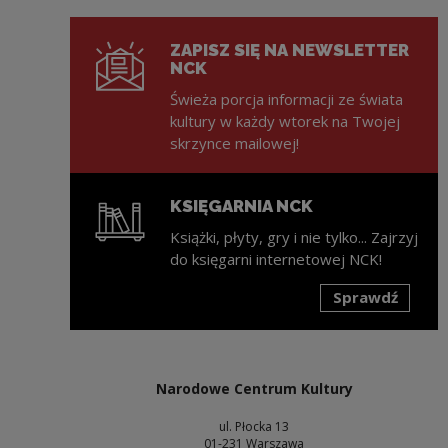
ZAPISZ SIĘ NA NEWSLETTER
NCK
Świeża porcja informacji ze świata
kultury w każdy wtorek na Twojej
skrzynce mailowej!
KSIĘGARNIA NCK
Książki, płyty, gry i nie tylko... Zajrzyj
do księgarni internetowej NCK!
Sprawdź
Uwaga, link zostanie otwarty w nowym oknie
Narodowe Centrum Kultury
ul. Płocka 13
01-231 Warszawa