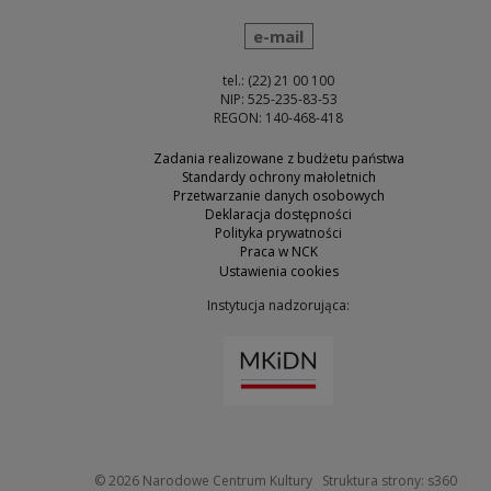
wyślij wiadomość
e-mail
tel.: (22) 21 00 100
NIP: 525-235-83-53
REGON: 140-468-418
Zadania realizowane z budżetu państwa
Standardy ochrony małoletnich
Przetwarzanie danych osobowych
Deklaracja dostępności
Polityka prywatności
Praca w NCK
Ustawienia cookies
Instytucja nadzorująca:
Uwaga, link zostanie otw
Uwaga
© 2026
Narodowe Centrum Kultury
Struktura strony:
s360