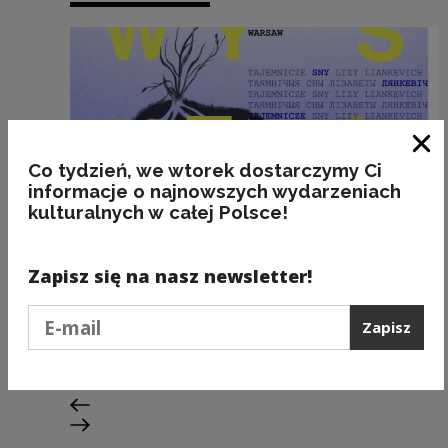
Zam
Co tydzień, we wtorek dostarczymy Ci
informacje o najnowszych wydarzeniach
kulturalnych w całej Polsce!
Zapisz się na nasz newsletter!
Stypendia
Podaj e-mail
Zapisz
„Wystawa” Lizy Liankewicz
Poprzedni slajd
Następny slajd