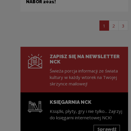
NABÓR 2021!
Stronicowanie
strona listy 
strona l
str
1
2
3
ZAPISZ SIĘ NA NEWSLETTER
NCK
Świeża porcja informacji ze świata
kultury w każdy wtorek na Twojej
skrzynce mailowej!
KSIĘGARNIA NCK
Książki, płyty, gry i nie tylko... Zajrzyj
do księgarni internetowej NCK!
Sprawdź