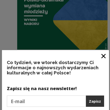
Dotacje
Zam
Co tydzień, we wtorek dostarczymy Ci
ROZSTRZYGNIĘCIE KONKURSU XVII EDYCJI
informacje o najnowszych wydarzeniach
PROGRAMU POLSKO – UKRAIŃSKA
WYMIANA MŁODZIEŻY 2023
kulturalnych w całej Polsce!
Zapisz się na nasz newsletter!
Podaj e-mail
Zapisz