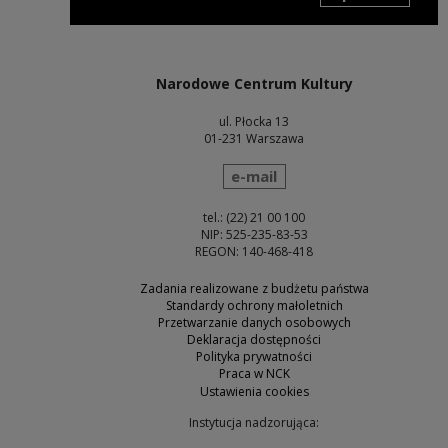
Uwaga, link zostanie otwarty w nowym oknie
Narodowe Centrum Kultury
ul. Płocka 13
01-231 Warszawa
wyślij wiadomość
e-mail
tel.: (22) 21 00 100
NIP: 525-235-83-53
REGON: 140-468-418
Zadania realizowane z budżetu państwa
Standardy ochrony małoletnich
Przetwarzanie danych osobowych
Deklaracja dostępności
Polityka prywatności
Praca w NCK
Ustawienia cookies
Instytucja nadzorująca: