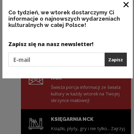
Dofinansowano ze środków Ministra Kultury
i Dziedzictwa Narodowego.
Zam
Co tydzień, we wtorek dostarczymy Ci
informacje o najnowszych wydarzeniach
kulturalnych w całej Polsce!
Zapisz się na nasz newsletter!
Podaj e-mail
Zapisz
ZAPISZ SIĘ NA NEWSLETTER
NCK
Świeża porcja informacji ze świata
kultury w każdy wtorek na Twojej
skrzynce mailowej!
KSIĘGARNIA NCK
Książki, płyty, gry i nie tylko... Zajrzyj