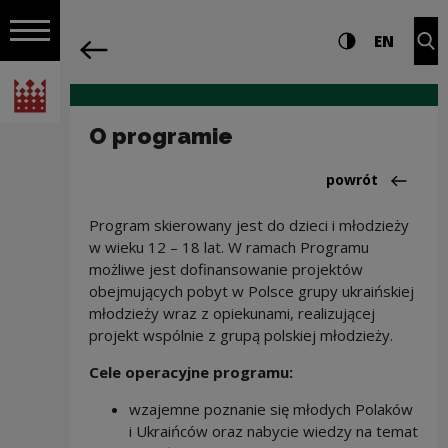
na całej stro
O programie | Narodowe Centrum Kult
Ustawienia i wyszukiw
Wysoki kontra
CHANG
Roz
EN
Nawigacja
powrót
Włącz nawigację
Narodowe Centrum Kultury
O programie
Powrót do:Polsk
powrót
Program skierowany jest do dzieci i młodzieży
w wieku 12 – 18 lat. W ramach Programu
możliwe jest dofinansowanie projektów
obejmujących pobyt w Polsce grupy ukraińskiej
młodzieży wraz z opiekunami, realizującej
projekt wspólnie z grupą polskiej młodzieży.
Cele operacyjne programu:
wzajemne poznanie się młodych Polaków
i Ukraińców oraz nabycie wiedzy na temat