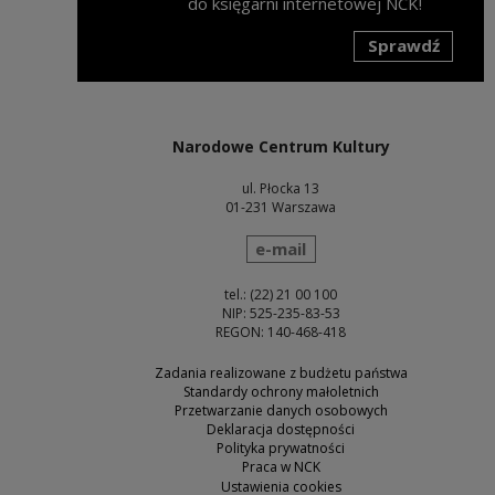
do księgarni internetowej NCK!
Sprawdź
Uwaga, link zostanie otwarty w nowym oknie
Narodowe Centrum Kultury
ul. Płocka 13
01-231 Warszawa
wyślij wiadomość
e-mail
tel.: (22) 21 00 100
NIP: 525-235-83-53
REGON: 140-468-418
Zadania realizowane z budżetu państwa
Standardy ochrony małoletnich
Przetwarzanie danych osobowych
Deklaracja dostępności
Polityka prywatności
Praca w NCK
Ustawienia cookies