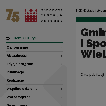
Gminny Ośrodek Ku
Narodowe Centrum Kultury
Nawigacja
NCK
Dotacje i stypen
Gmin
Nawigacja
Powrót do: Programy dotacyjne NCK
Dom Kultury+
i Sp
O programie
>
Wiel
Aktualności
>
Edycje programu
>
Publikacje
>
Data publikacji:
Realizacje
>
Wspólne działania
>
Warto zajrzeć
>
Do pobrania
>