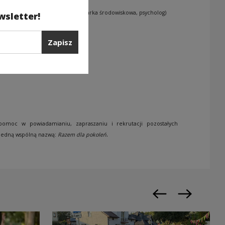
 (dietetyk, rehabilitant, pielęgniarka środowiskowa, psycholog)
wsletter!
Zapisz
 pomoc w powiadamianiu, zapraszaniu i rekrutacji pozostałych
.
jedną wspólną nazwą:
Razem dla pokoleń
Poprzedni slajd
Następny sl