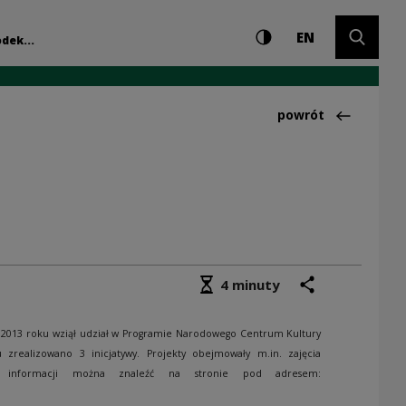
Ustawienia i wyszuki
Wysoki kontrast
CHANGE LAN
Rozwiń 
bielach Wielkich | 
EN
dek...
Powrót do:Realizac
powrót
Średni czas czytania
podziel się
drukuj
4 minuty
 2013 roku wziął udział w Programie Narodowego Centrum Kultury
zrealizowano 3 inicjatywy. Projekty obejmowały m.in. zajęcia
cej informacji można znaleźć na stronie pod adresem: