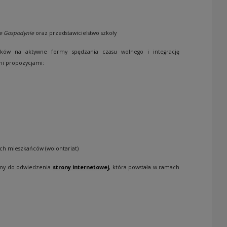
e Gospodynie
oraz przedstawicielstwo szkoły
dków na aktywne formy spędzania czasu wolnego i integrację
mi propozycjami:
ych mieszkańców (wolontariat)
ęcamy do odwiedzenia
strony internetowej
, która powstała w ramach