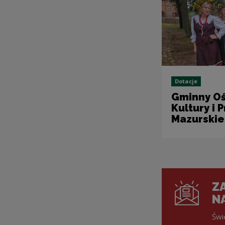
Dotacje
Gminny O
Kultury i 
Mazurskie
ZA
N
Świ