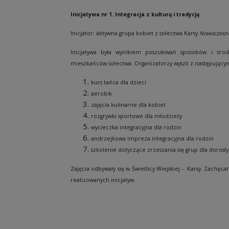
Inicjatywa nr 1. Integracja z kulturą i tradycją
Inicjator:
aktywna grupa kobiet z sołectwa Karsy
Nowoczesn
Inicjatywa była wynikiem poszukiwań sposobów i śro
mieszkańców sołectwa. Organizatorzy wyszli z następujący
kurs tańca dla dzieci
aerobik
zajęcia kulinarne dla kobiet
rozgrywki sportowe dla młodzieży
wycieczka integracyjna dla rodzin
andrzejkowa impreza integracyjna dla rodzin
szkolenie dotyczące zrzeszania się grup dla dorosł
Zajęcia odbywały się w Świetlicy Wiejskiej - Karsy. Zach
realizowanych inicjatyw.