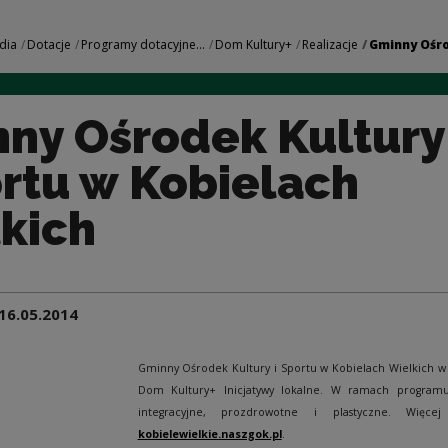
ltury i Sportu w Ko
dia
Dotacje
Programy dotacyjne...
Dom Kultury+
Realizacje
Gminny Ośro
ny Ośrodek Kultury
ortu w Kobielach
kich
16.05.2014
Gminny Ośrodek Kultury i Sportu w Kobielach Wielkich w
Dom Kultury+ Inicjatywy lokalne. W ramach programu 
integracyjne, prozdrowotne i plastyczne. Wię
kobielewielkie.naszgok.pl
.