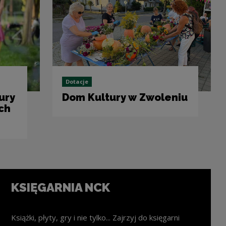
Dotacje
ury
Dom Kultury w Zwoleniu
ch
KSIĘGARNIA NCK
Książki, płyty, gry i nie tylko... Zajrzyj do księgarni