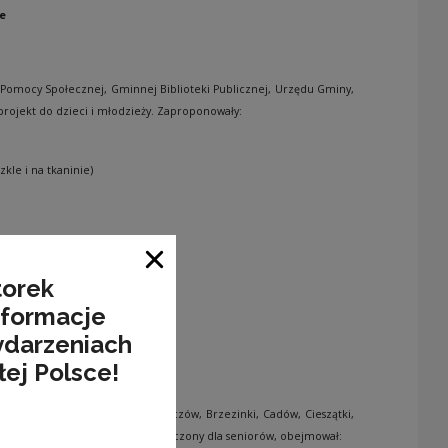
je
ka Pomocy Społecznej, Gminnej Biblioteki Publicznej, Urzędu Gminy,
 projekt do dzieci i młodzieży. Zaproponowały:
kle i na tkaninie)
Zamknij okno
torek
nformacje
ydarzeniach
łej Polsce!
ntują następujące sołectwa: Babczów, Brzezinki, Cadów, Cieszątki,
ek, Zrąbiec. Projekt był przeznaczony dla seniorów, obejmował: