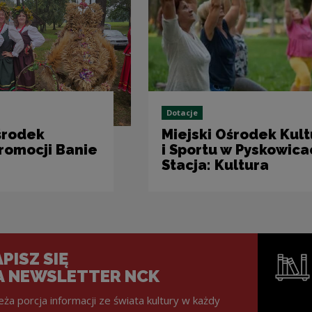
Dotacje
środek
Miejski Ośrodek Kult
Promocji Banie
i Sportu w Pyskowica
Stacja: Kultura
PISZ SIĘ
A NEWSLETTER NCK
eża porcja informacji ze świata kultury w każdy