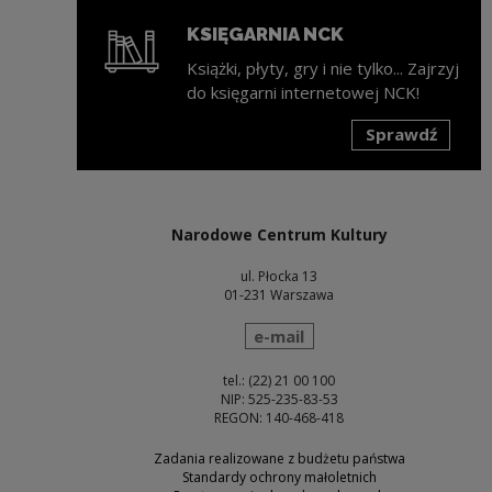
KSIĘGARNIA NCK
Książki, płyty, gry i nie tylko... Zajrzyj
do księgarni internetowej NCK!
Sprawdź
Uwaga, link zostanie otwarty w nowym oknie
Narodowe Centrum Kultury
ul. Płocka 13
01-231 Warszawa
wyślij wiadomość
e-mail
tel.: (22) 21 00 100
NIP: 525-235-83-53
REGON: 140-468-418
Zadania realizowane z budżetu państwa
Standardy ochrony małoletnich