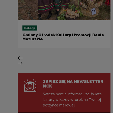
Dotacje
Gminny Ośrodek Kultury i Promocji Banie
Mazurskie
Poprzedni slajd
Następny slajd
ZAPISZ SIĘ NA NEWSLETTER
NCK
Świeża porcja informacji ze świata
kultury w każdy wtorek na Twojej
skrzynce mailowej!