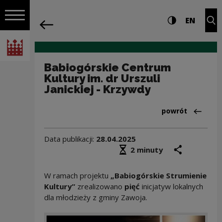
na całej stro
Babiogórskie Centrum Kultury im. dr Ur
Ustawienia i wyszukiw
Wysoki kontra
CHANG
Roz
EN
Nawigacja
powrót
Włącz nawigację
Narodowe Centrum Kultury
Babiogórskie Centrum
Kultury im. dr Urszuli
Janickiej - Krzywdy
Powrót do:Realiz
powrót
Data publikacji:
28.04.2025
Średni czas czytania
podziel się
druk
2 minuty
W ramach projektu
„Babiogórskie Strumienie
Kultury”
zrealizowano
pięć
inicjatyw lokalnych
dla młodzieży z gminy Zawoja.