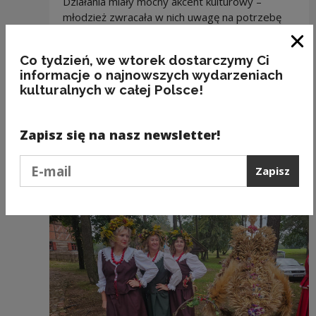
Działania miały mocny akcent kulturowy –
młodzież zwracała w nich uwagę na potrzebę
pielęgnowania lokalnego dziedzictwa
i odkrywania jego sfery symbolicznej. Inicjatywy
Zam
Co tydzień, we wtorek dostarczymy Ci
dały początek nowym propozycjom BCK
informacje o najnowszych wydarzeniach
i Biblioteki i pozwalają na kontynuację oddolnych
kulturalnych w całej Polsce!
pomysłów.
Zapisz się na nasz newsletter!
Podaj e-mail
Zapisz
Zobacz również