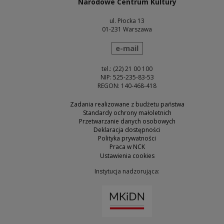
Narodowe Centrum Kultury
ul. Płocka 13
01-231 Warszawa
wyślij wiadomość
e-mail
tel.: (22) 21 00 100
NIP: 525-235-83-53
REGON: 140-468-418
Zadania realizowane z budżetu państwa
Standardy ochrony małoletnich
Przetwarzanie danych osobowych
Deklaracja dostępności
Polityka prywatności
Praca w NCK
Ustawienia cookies
Instytucja nadzorująca:
Uwaga, link zostanie otw