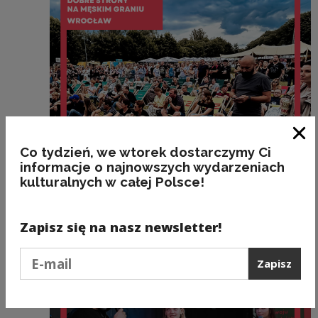
Zam
Co tydzień, we wtorek dostarczymy Ci
informacje o najnowszych wydarzeniach
Dotacje
kulturalnych w całej Polsce!
Kolejny przystanek Dobrych Stron
Zapisz się na nasz newsletter!
Podaj e-mail
Zapisz