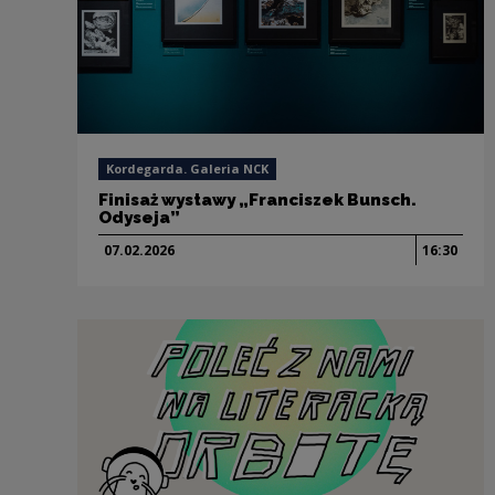
Kordegarda. Galeria NCK
Finisaż wystawy „Franciszek Bunsch.
Odyseja”
07.02.
2026
16:30