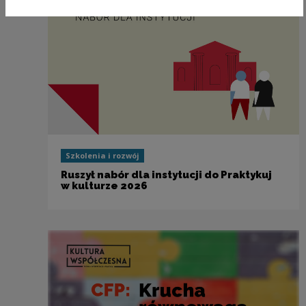
Szkolenia i rozwój
Ruszył nabór dla instytucji do Praktykuj
w kulturze 2026