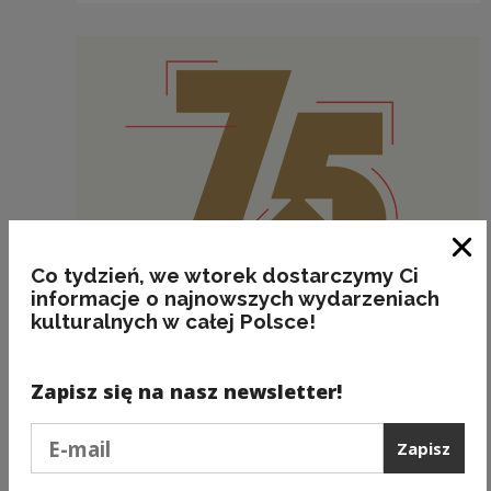
Zam
Co tydzień, we wtorek dostarczymy Ci
informacje o najnowszych wydarzeniach
kulturalnych w całej Polsce!
Aktualności
75 lat odpowiedzi na potrzeby kultury
Zapisz się na nasz newsletter!
Podaj e-mail
Zapisz