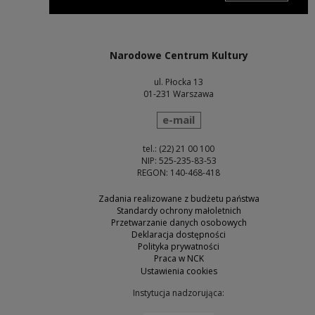
Uwaga, link zostanie otwarty w nowym oknie
Narodowe Centrum Kultury
ul. Płocka 13
01-231 Warszawa
wyślij wiadomość
e-mail
tel.: (22) 21 00 100
NIP: 525-235-83-53
REGON: 140-468-418
Zadania realizowane z budżetu państwa
Standardy ochrony małoletnich
Przetwarzanie danych osobowych
Deklaracja dostępności
Polityka prywatności
Praca w NCK
Ustawienia cookies
Instytucja nadzorująca: