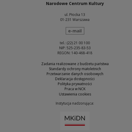
Narodowe Centrum Kultury
ul. Płocka 13
01-231 Warszawa
wyślij wiadomość
e-mail
tel.: (22) 21 00 100
NIP: 525-235-83-53
REGON: 140-468-418
Zadania realizowane z budżetu państwa
Standardy ochrony małoletnich
Przetwarzanie danych osobowych
Deklaracja dostępności
Polityka prywatności
Praca w NCK
Ustawienia cookies
Instytucja nadzorująca:
Uwaga, link zostanie otw