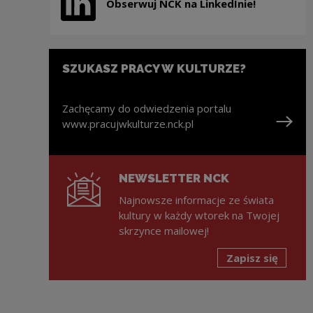
Obserwuj NCK na LinkedInie!
Uwaga, link zostanie otwarty w nowym oknie
SZUKASZ PRACY W KULTURZE?
Zachęcamy do odwiedzenia portalu
www.pracujwkulturze.nck.pl
Uwaga, link zostanie otwarty w nowym oknie
NEWSLETTER NCK
Najnowsze informacje ze świata
kultury w każdy wtorek na Twojej
skrzynce mailowej!
Zapisz się