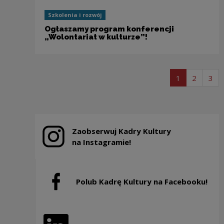
Szkolenia i rozwój
Ogłaszamy program konferencji
„Wolontariat w kulturze”!
Stronicowanie
strona listy 
strona l
str
1
2
3
Zaobserwuj Kadry Kultury
Uwaga, link zostanie otwarty w nowym oknie
na Instagramie!
Polub Kadrę Kultury na Facebooku!
Uwaga, link zostanie otwarty w nowym oknie