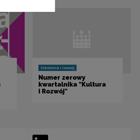
Poprzedni slajd
Następny sl
Szkolenia i rozwój
Numer zerowy
a
kwartalnika "Kultura
i Rozwój"