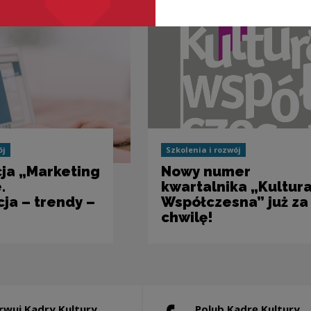
ój
Szkolenia i rozwój
ja „Marketing
Nowy numer
.
kwartalnika „Kultur
ja – trendy –
Współczesna” już za
chwilę!
rwuj Kadry Kultury
Polub Kadrę Kultury