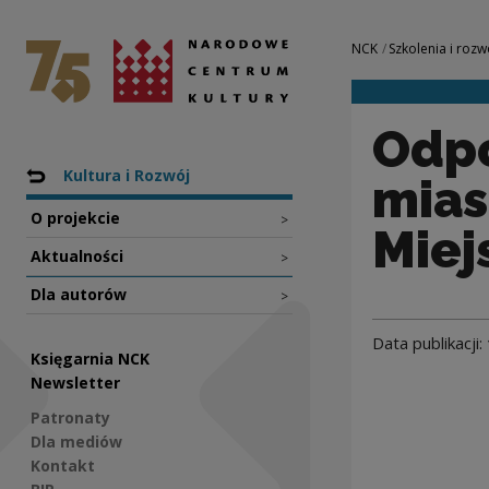
Odpowiadając na p
Narodowe Centrum Kultury
Nawigacja
NCK
Szkolenia i rozw
Odpo
Nawigacja
Powrót do: Projekty
Kultura i Rozwój
mias
O projekcie
>
Miej
Aktualności
>
Dla autorów
>
Data publikacji:
Księgarnia NCK
Newsletter
Patronaty
Dla mediów
Kontakt