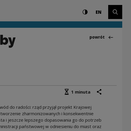
Ustawienia i wyszuki
Wysoki kontrast
CHANGE LAN
Rozwiń 
jowa Polityka Miejs
EN
eby
Powrót do:Aktualno
powrót
Średni czas czytania
podziel się
drukuj
1 minuta
wód do radości: rząd przyjął projekt Krajowej
a stworzenie zharmonizowanych i konsekwentnie
ta i jeszcze lepszego dopasowania go do potrzeb
ministracji państwowej w odniesieniu do miast oraz