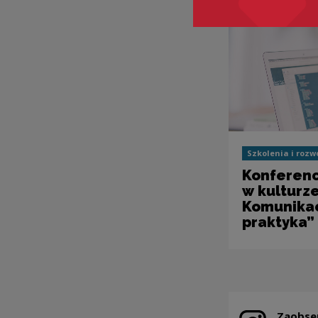
Szkolenia i rozw
Konferenc
w kulturze
Komunikac
praktyka”
Zaobse