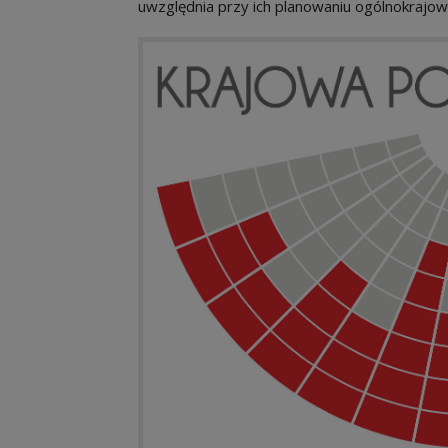
uwzględnia przy ich planowaniu ogólnokrajow