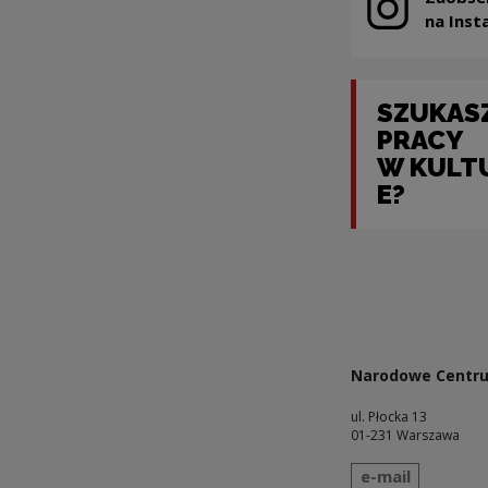
Uwaga, link z
na Inst
SZUKAS
PRACY
W KULT
E?
Uwaga, link zosta
Narodowe Centru
ul. Płocka 13
01-231 Warszawa
wyślij wiadomo
e-mail