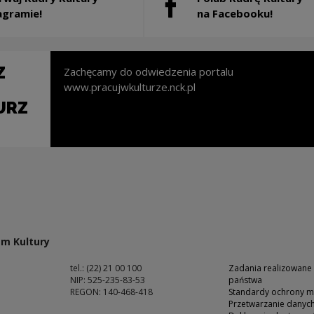
ostanie otwarty w nowym oknie
Uwaga, link zostanie otwart
agramie!
na Facebooku!
Z
Zachęcamy do odwiedzenia portalu
www.pracujwkulturze.nck.pl
URZ
nie otwarty w nowym oknie
m Kultury
tel.: (22) 21 00 100
Zadania realizowane
NIP: 525-235-83-53
państwa
REGON: 140-468-418
Standardy ochrony m
Przetwarzanie dany
ść