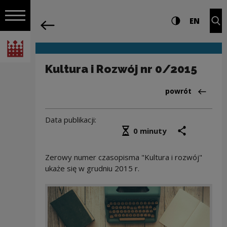
na całej stro
Kultura i Rozwój nr 0/2015 | Narodowe
Ustawienia i wyszukiw
Wysoki kontra
CHANG
Roz
EN
Nawigacja
powrót
Włącz nawigację
Narodowe Centrum Kultury
Kultura i Rozwój nr 0/2015
Powrót do:Aktua
powrót
Data publikacji:
Średni czas czytania
podziel się
druk
0 minuty
Zerowy numer czasopisma "Kultura i rozwój"
ukaże się w grudniu 2015 r.