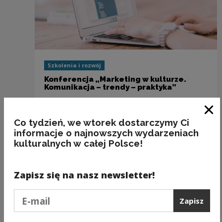
Szkolenia i rozwój
Konferencja „Marketing w kulturze.
Komunikacja – trendy – praktyka”
Zam
Co tydzień, we wtorek dostarczymy Ci
Poprzedni slajd
informacje o najnowszych wydarzeniach
Następny slajd
kulturalnych w całej Polsce!
Zaobserwuj Kadry Kultury
Zapisz się na nasz newsletter!
Uwaga, link zostanie otwarty w nowym oknie
na Instagramie!
Podaj e-mail
Zapisz
Polub Kadrę Kultury na Facebooku!