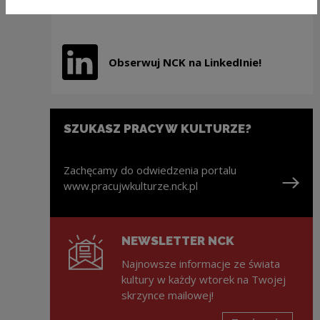
Uwaga, link zostanie otwarty w nowym oknie
Obserwuj NCK na LinkedInie!
Uwaga, link zostanie otwarty w nowym oknie
SZUKASZ PRACY W KULTURZE?
Zachęcamy do odwiedzenia portalu
www.pracujwkulturze.nck.pl
Uwaga, link zostanie otwarty w nowym oknie
NEWSLETTER NCK
Najnowsze informacje ze świata
kultury w każdy wtorek na Twojej
skrzynce mailowej!