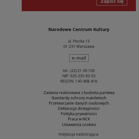
Zapisz się
Narodowe Centrum Kultury
ul. Płocka 13
01-231 Warszawa
wyślij wiadomość
e-mail
tel.: (22) 21 00 100
NIP: 525-235-83-53
REGON: 140-468-418
Zadania realizowane z budżetu państwa
Standardy ochrony małoletnich
Przetwarzanie danych osobowych
Deklaracja dostępności
Polityka prywatności
Praca w NCK
Ustawienia cookies
Instytucja nadzorująca: